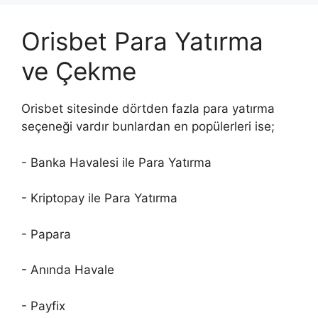
Orisbet Para Yatırma
ve Çekme
Orisbet sitesinde dörtden fazla para yatırma
seçeneği vardır bunlardan en popülerleri ise;
- Banka Havalesi ile Para Yatırma
- Kriptopay ile Para Yatırma
- Papara
- Anında Havale
- Payfix