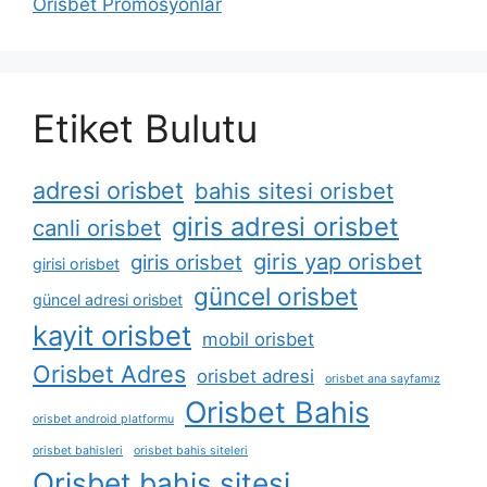
Orisbet Promosyonlar
Etiket Bulutu
adresi orisbet
bahis sitesi orisbet
giris adresi orisbet
canli orisbet
giris yap orisbet
giris orisbet
girisi orisbet
güncel orisbet
güncel adresi orisbet
kayit orisbet
mobil orisbet
Orisbet Adres
orisbet adresi
orisbet ana sayfamız
Orisbet Bahis
orisbet android platformu
orisbet bahisleri
orisbet bahis siteleri
Orisbet bahis sitesi