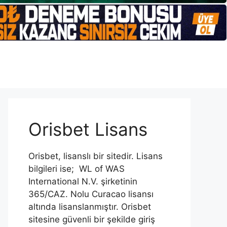
Orisbet Lisans
Orisbet, lisanslı bir sitedir. Lisans
bilgileri ise; WL of WAS
International N.V. şirketinin
365/CAZ. Nolu Curacao lisansı
altında lisanslanmıştır. Orisbet
sitesine güvenli bir şekilde giriş