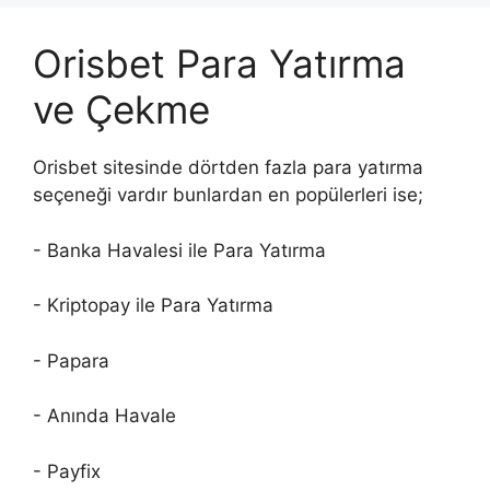
Orisbet Para Yatırma
ve Çekme
Orisbet sitesinde dörtden fazla para yatırma
seçeneği vardır bunlardan en popülerleri ise;
- Banka Havalesi ile Para Yatırma
- Kriptopay ile Para Yatırma
- Papara
- Anında Havale
- Payfix