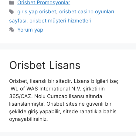
Kategoriler
Orisbet Promosyonlar
Etiketler
giris yap orisbet
,
orisbet casino oyunları
sayfası
,
orisbet müşteri hizmetleri
Yorum yap
Orisbet Lisans
Orisbet, lisanslı bir sitedir. Lisans bilgileri ise;
WL of WAS International N.V. şirketinin
365/CAZ. Nolu Curacao lisansı altında
lisanslanmıştır. Orisbet sitesine güvenli bir
şekilde giriş yapabilir, sitede rahatlıkla bahis
oynayabilirsiniz.