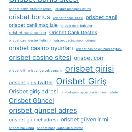
orisbet bahis sitesinin adresi
orisbet blackjack oyunu
orisbet bonus
orisbet canli
orisbet bonus sitesi
orisbet canli maç izle
orisbet canlı bahisler
Orisbet Canlı Destek
orisbet canlı casino
orisbet canlı destek i̇letişimi
orisbet casino mobil ödeme
orisbet casino oyunları
orisbet casino oyunları sayfası
orisbet casino sitesi
orisbet com
orisbet girisi
orisbet dili
orisbet gerçek zamanlı
Orisbet Giriş
orisbet giris twitter
Orisbet giriş adresi
orisbet giriş oyuncular için avantajlıdır
Orisbet Güncel
orisbet güncel adres
orisbet güvenlir mi
orisbet güncel adresi
orisbet hakkında
orisbet hangi kanalları sunuyor