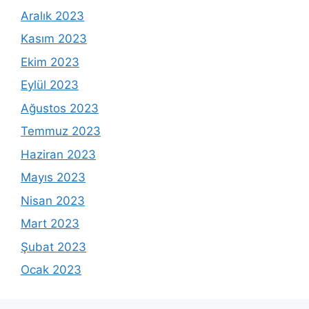
Aralık 2023
Kasım 2023
Ekim 2023
Eylül 2023
Ağustos 2023
Temmuz 2023
Haziran 2023
Mayıs 2023
Nisan 2023
Mart 2023
Şubat 2023
Ocak 2023