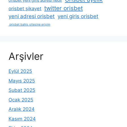
orisbet yeni giriş adresi nedir
twitter orisbet
orisbet şikayet
yeni adresi orisbet
yeni giris orisbet
orisbet bahis sitesine erişim
Arşivler
Eylül 2025
Mayıs 2025
Şubat 2025
Ocak 2025
Aralık 2024
Kasım 2024