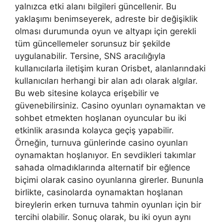
yalnızca etki alanı bilgileri güncellenir. Bu
yaklaşımı benimseyerek, adreste bir değişiklik
olması durumunda oyun ve altyapı için gerekli
tüm güncellemeler sorunsuz bir şekilde
uygulanabilir. Tersine, SNS aracılığıyla
kullanıcılarla iletişim kuran Orisbet, alanlarındaki
kullanıcıları herhangi bir alan adı olarak algılar.
Bu web sitesine kolayca erişebilir ve
güvenebilirsiniz. Casino oyunları oynamaktan ve
sohbet etmekten hoşlanan oyuncular bu iki
etkinlik arasında kolayca geçiş yapabilir.
Örneğin, turnuva günlerinde casino oyunları
oynamaktan hoşlanıyor. En sevdikleri takımlar
sahada olmadıklarında alternatif bir eğlence
biçimi olarak casino oyunlarına girerler. Bununla
birlikte, casinolarda oynamaktan hoşlanan
bireylerin erken turnuva tahmin oyunları için bir
tercihi olabilir. Sonuç olarak, bu iki oyun aynı