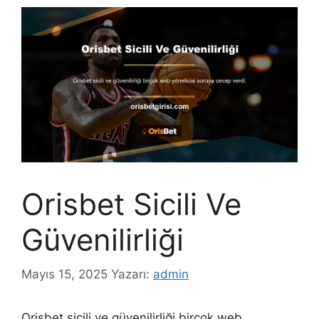
Orisbet Sicili Ve
Güvenilirliği
Mayıs 15, 2025
Yazarı:
admin
Orisbet sicili ve güvenilirliği birçok web