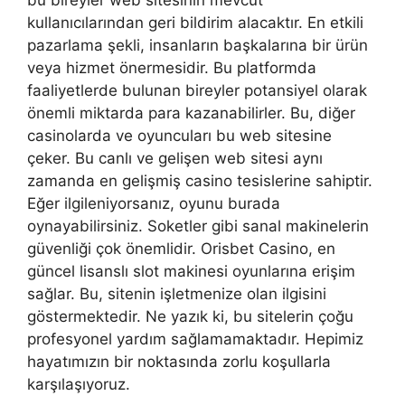
bu bireyler web sitesinin mevcut
kullanıcılarından geri bildirim alacaktır. En etkili
pazarlama şekli, insanların başkalarına bir ürün
veya hizmet önermesidir. Bu platformda
faaliyetlerde bulunan bireyler potansiyel olarak
önemli miktarda para kazanabilirler. Bu, diğer
casinolarda ve oyuncuları bu web sitesine
çeker. Bu canlı ve gelişen web sitesi aynı
zamanda en gelişmiş casino tesislerine sahiptir.
Eğer ilgileniyorsanız, oyunu burada
oynayabilirsiniz. Soketler gibi sanal makinelerin
güvenliği çok önemlidir. Orisbet Casino, en
güncel lisanslı slot makinesi oyunlarına erişim
sağlar. Bu, sitenin işletmenize olan ilgisini
göstermektedir. Ne yazık ki, bu sitelerin çoğu
profesyonel yardım sağlamamaktadır. Hepimiz
hayatımızın bir noktasında zorlu koşullarla
karşılaşıyoruz.