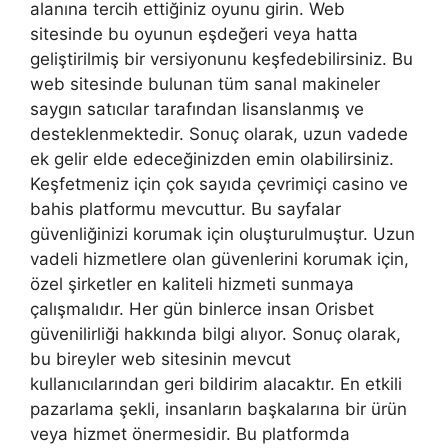
alanına tercih ettiğiniz oyunu girin. Web
sitesinde bu oyunun eşdeğeri veya hatta
geliştirilmiş bir versiyonunu keşfedebilirsiniz. Bu
web sitesinde bulunan tüm sanal makineler
saygın satıcılar tarafından lisanslanmış ve
desteklenmektedir. Sonuç olarak, uzun vadede
ek gelir elde edeceğinizden emin olabilirsiniz.
Keşfetmeniz için çok sayıda çevrimiçi casino ve
bahis platformu mevcuttur. Bu sayfalar
güvenliğinizi korumak için oluşturulmuştur. Uzun
vadeli hizmetlere olan güvenlerini korumak için,
özel şirketler en kaliteli hizmeti sunmaya
çalışmalıdır. Her gün binlerce insan Orisbet
güvenilirliği hakkında bilgi alıyor. Sonuç olarak,
bu bireyler web sitesinin mevcut
kullanıcılarından geri bildirim alacaktır. En etkili
pazarlama şekli, insanların başkalarına bir ürün
veya hizmet önermesidir. Bu platformda