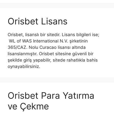
Orisbet Lisans
Orisbet, lisanslı bir sitedir. Lisans bilgileri ise;
WL of WAS International N.V. şirketinin
365/CAZ. Nolu Curacao lisansı altında
lisanslanmıştır. Orisbet sitesine güvenli bir
şekilde giriş yapabilir, sitede rahatlıkla bahis
oynayabilirsiniz.
Orisbet Para Yatırma
ve Çekme