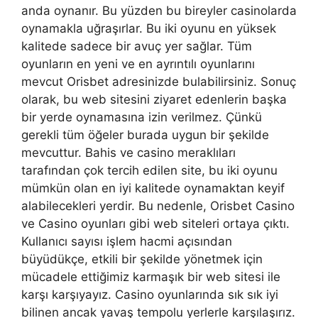
anda oynanır. Bu yüzden bu bireyler casinolarda
oynamakla uğraşırlar. Bu iki oyunu en yüksek
kalitede sadece bir avuç yer sağlar. Tüm
oyunların en yeni ve en ayrıntılı oyunlarını
mevcut Orisbet adresinizde bulabilirsiniz. Sonuç
olarak, bu web sitesini ziyaret edenlerin başka
bir yerde oynamasına izin verilmez. Çünkü
gerekli tüm öğeler burada uygun bir şekilde
mevcuttur. Bahis ve casino meraklıları
tarafından çok tercih edilen site, bu iki oyunu
mümkün olan en iyi kalitede oynamaktan keyif
alabilecekleri yerdir. Bu nedenle, Orisbet Casino
ve Casino oyunları gibi web siteleri ortaya çıktı.
Kullanıcı sayısı işlem hacmi açısından
büyüdükçe, etkili bir şekilde yönetmek için
mücadele ettiğimiz karmaşık bir web sitesi ile
karşı karşıyayız. Casino oyunlarında sık sık iyi
bilinen ancak yavaş tempolu yerlerle karşılaşırız.