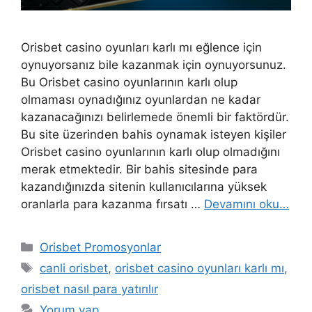
Orisbet casino oyunları karlı mı eğlence için
oynuyorsanız bile kazanmak için oynuyorsunuz.
Bu Orisbet casino oyunlarının karlı olup
olmaması oynadığınız oyunlardan ne kadar
kazanacağınızı belirlemede önemli bir faktördür.
Bu site üzerinden bahis oynamak isteyen kişiler
Orisbet casino oyunlarının karlı olup olmadığını
merak etmektedir. Bir bahis sitesinde para
kazandığınızda sitenin kullanıcılarına yüksek
oranlarla para kazanma fırsatı …
Devamını oku…
Kategoriler
Orisbet Promosyonlar
Etiketler
canli orisbet
,
orisbet casino oyunları karlı mı
,
orisbet nasıl para yatırılır
Yorum yap