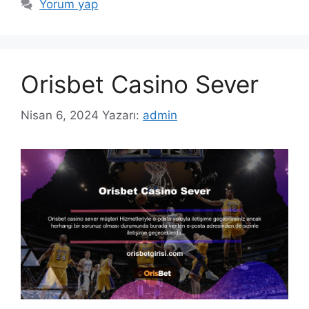
Yorum yap
Orisbet Casino Sever
Nisan 6, 2024
Yazarı:
admin