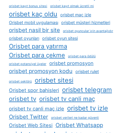
orisbet kayıt bonus sitesi
orisbet kayıt olmak ücretli mi
orisbet kaç oldu
orisbet maç izle
Orisbet mobil uygulaması
orisbet müşteri hizmetleri
orisbet nasil bir site
orisbet oyuncular i̇çin avantajlıdır
orisbet oyunları
orisbet oyun sitesi
Orisbet para yatırma
Orisbet para çekme
orisbet para ödülü
orisbet promosyon
orisbet potansiyel üyeler
orisbet promosyon kodu
orisbet rulet
orisbet sitesi
orisbet sektörü
orisbet telegram
Orisbet spor bahisleri
orisbet tv
orisbet tv canli maç
orisbet tv izle
orisbet tv canli maç izle
Orisbet Twitter
orisbet verileri ne kadar güvenli
Orisbet Whatsapp
Orisbet Web Sitesi