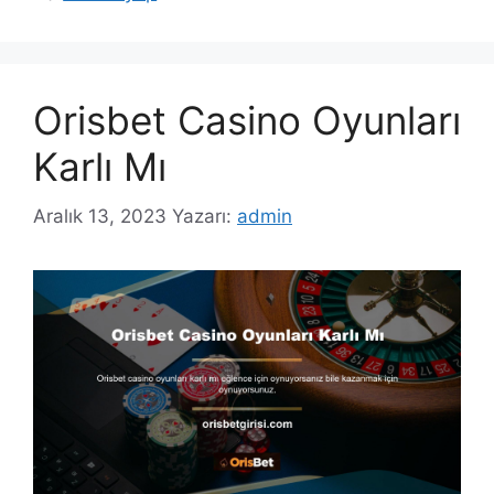
Orisbet Casino Oyunları
Karlı Mı
Aralık 13, 2023
Yazarı:
admin