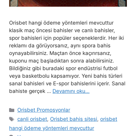
Orisbet hangi ödeme yöntemleri mevcuttur
klasik maç öncesi bahisler ve canlı bahisler,
spor bahisleri için popüler seçeneklerdir. Her iki
reklamı da görüyorsanız, aynı spora bahis
oynayabilirsiniz. Maçtan önce kaçırırsanız,
kuponu maç başladıktan sonra alabilirsiniz.
Bildiğiniz gibi buradaki spor endüstrisi futbol
veya basketbolu kapsamıyor. Yeni bahis türleri
sanal bahisleri ve E-spor bahislerini içerir. Sanal
bahiste gerçek …
Devamını oku…
Kategoriler
Orisbet Promosyonlar
Etiketler
canli orisbet
,
Orisbet bahis sitesi
,
orisbet
hangi ödeme yöntemleri mevcuttur