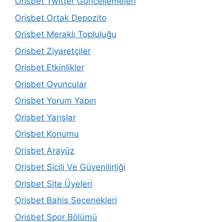
Orisbet Twitter Güncellemeleri
Orisbet Ortak Depozito
Orisbet Meraklı Topluluğu
Orisbet Ziyaretçiler
Orisbet Etkinlikler
Orisbet Oyuncular
Orisbet Yorum Yapın
Orisbet Yarışlar
Orisbet Konumu
Orisbet Arayüz
Orisbet Sicili Ve Güvenilirliği
Orisbet Site Üyeleri
Orisbet Bahis Seçenekleri
Orisbet Spor Bölümü