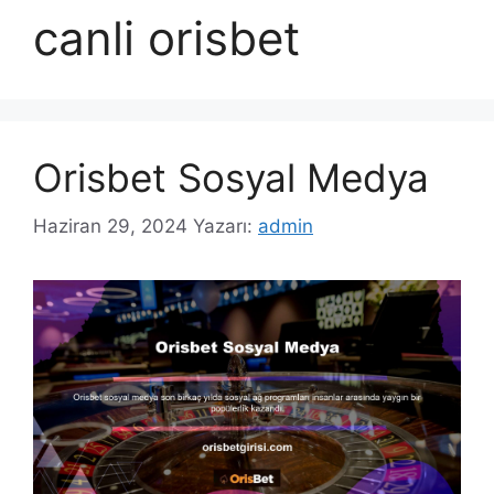
canli orisbet
Orisbet Sosyal Medya
Haziran 29, 2024
Yazarı:
admin