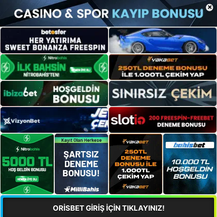
×
ORİSBET GİRİŞ İÇİN TIKLAYINIZ!