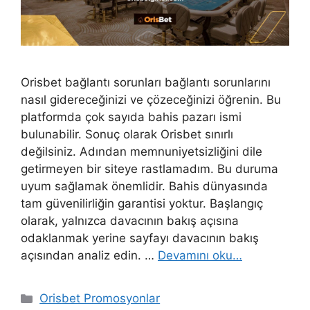
Orisbet bağlantı sorunları bağlantı sorunlarını
nasıl gidereceğinizi ve çözeceğinizi öğrenin. Bu
platformda çok sayıda bahis pazarı ismi
bulunabilir. Sonuç olarak Orisbet sınırlı
değilsiniz. Adından memnuniyetsizliğini dile
getirmeyen bir siteye rastlamadım. Bu duruma
uyum sağlamak önemlidir. Bahis dünyasında
tam güvenilirliğin garantisi yoktur. Başlangıç ​​
olarak, yalnızca davacının bakış açısına
odaklanmak yerine sayfayı davacının bakış
açısından analiz edin. …
Devamını oku…
Kategoriler
Orisbet Promosyonlar