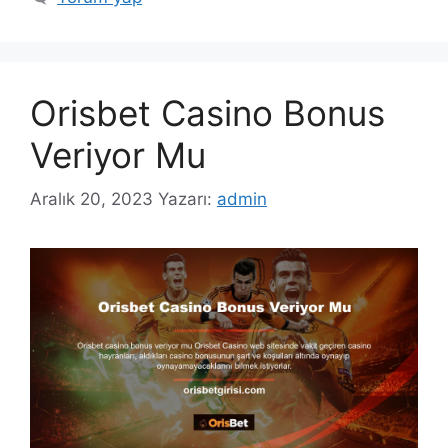
Orisbet Casino Bonus
Veriyor Mu
Aralık 20, 2023
Yazarı:
admin