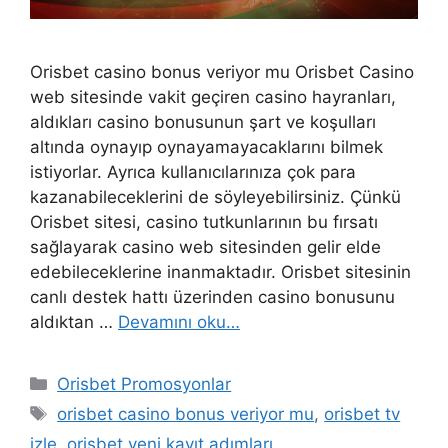
Orisbet casino bonus veriyor mu Orisbet Casino
web sitesinde vakit geçiren casino hayranları,
aldıkları casino bonusunun şart ve koşulları
altında oynayıp oynayamayacaklarını bilmek
istiyorlar. Ayrıca kullanıcılarınıza çok para
kazanabileceklerini de söyleyebilirsiniz. Çünkü
Orisbet sitesi, casino tutkunlarının bu fırsatı
sağlayarak casino web sitesinden gelir elde
edebileceklerine inanmaktadır. Orisbet sitesinin
canlı destek hattı üzerinden casino bonusunu
aldıktan …
Devamını oku…
Kategoriler
Orisbet Promosyonlar
Etiketler
orisbet casino bonus veriyor mu
,
orisbet tv
izle
,
orisbet yeni kayıt adımları