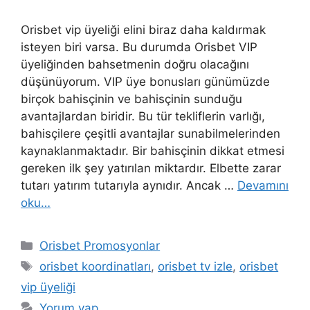
Orisbet vip üyeliği elini biraz daha kaldırmak
isteyen biri varsa. Bu durumda Orisbet VIP
üyeliğinden bahsetmenin doğru olacağını
düşünüyorum. VIP üye bonusları günümüzde
birçok bahisçinin ve bahisçinin sunduğu
avantajlardan biridir. Bu tür tekliflerin varlığı,
bahisçilere çeşitli avantajlar sunabilmelerinden
kaynaklanmaktadır. Bir bahisçinin dikkat etmesi
gereken ilk şey yatırılan miktardır. Elbette zarar
tutarı yatırım tutarıyla aynıdır. Ancak …
Devamını
oku…
Kategoriler
Orisbet Promosyonlar
Etiketler
orisbet koordinatları
,
orisbet tv izle
,
orisbet
vip üyeliği
Yorum yap