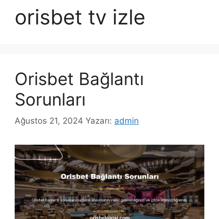
orisbet tv izle
Orisbet Bağlantı
Sorunları
Ağustos 21, 2024
Yazarı:
admin