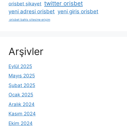
twitter orisbet
orisbet şikayet
yeni adresi orisbet
yeni giris orisbet
orisbet bahis sitesine erişim
Arşivler
Eylül 2025
Mayıs 2025
Şubat 2025
Ocak 2025
Aralık 2024
Kasım 2024
Ekim 2024