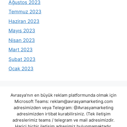
Ağustos 2023
Temmuz 2023
Haziran 2023
Mayıs 2023
Nisan 2023
Mart 2023
Şubat 2023
Ocak 2023
Avrasya'nın en büyük reklam platformunda olmak için
Microsoft Teams:
reklam@avrasyamarketing.com
adresimizden veya Telegram: @Avrasyamarketing
adresimizden irtibat kurabilirsiniz. (Tek iletişim
adreslerimiz teams / telegram ve mail adresimizdir.
Harici hiçbir iletişim adresimiz bulunmamaktadır.