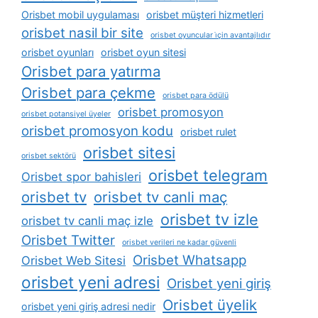
Orisbet mobil uygulaması
orisbet müşteri hizmetleri
orisbet nasil bir site
orisbet oyuncular i̇çin avantajlıdır
orisbet oyunları
orisbet oyun sitesi
Orisbet para yatırma
Orisbet para çekme
orisbet para ödülü
orisbet promosyon
orisbet potansiyel üyeler
orisbet promosyon kodu
orisbet rulet
orisbet sitesi
orisbet sektörü
orisbet telegram
Orisbet spor bahisleri
orisbet tv
orisbet tv canli maç
orisbet tv izle
orisbet tv canli maç izle
Orisbet Twitter
orisbet verileri ne kadar güvenli
Orisbet Whatsapp
Orisbet Web Sitesi
orisbet yeni adresi
Orisbet yeni giriş
Orisbet üyelik
orisbet yeni giriş adresi nedir