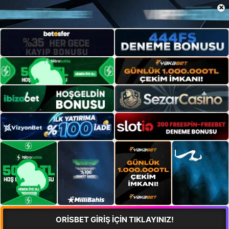
×
ORİSBET GİRİŞ İÇİN TIKLAYINIZ!