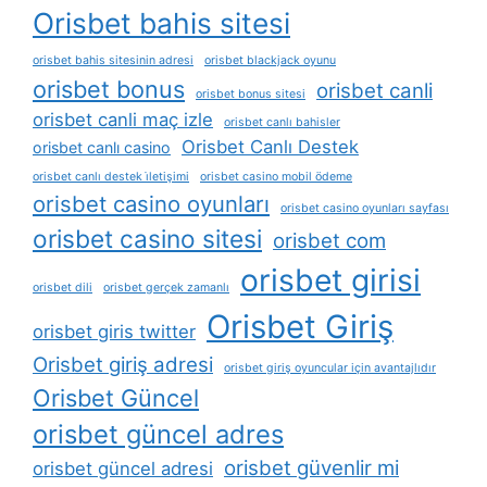
Orisbet bahis sitesi
orisbet bahis sitesinin adresi
orisbet blackjack oyunu
orisbet bonus
orisbet canli
orisbet bonus sitesi
orisbet canli maç izle
orisbet canlı bahisler
Orisbet Canlı Destek
orisbet canlı casino
orisbet canlı destek i̇letişimi
orisbet casino mobil ödeme
orisbet casino oyunları
orisbet casino oyunları sayfası
orisbet casino sitesi
orisbet com
orisbet girisi
orisbet dili
orisbet gerçek zamanlı
Orisbet Giriş
orisbet giris twitter
Orisbet giriş adresi
orisbet giriş oyuncular için avantajlıdır
Orisbet Güncel
orisbet güncel adres
orisbet güvenlir mi
orisbet güncel adresi