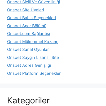
Orisbet Sicili Ve Güvenilirliği
Orisbet Site Üyeleri
Orisbet Bahis Seçenekleri
Orisbet Spor Bölümü
Orisbet.com Bağlantısı
Orisbet Mükemmel Kazanç
Orisbet Sanal Oyunlar
Orisbet Saygın Lisanslı Site
Orisbet Adres Genişliği
Orisbet Platform Seçenekleri
Kategoriler