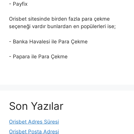
- Payfix
Orisbet sitesinde birden fazla para çekme
seçeneği vardır bunlardan en popülerleri ise;
- Banka Havalesi ile Para Çekme
- Papara ile Para Çekme
Son Yazılar
Orisbet Adres Süresi
Orisbet Posta Adresi