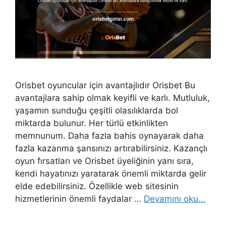
Orisbet oyuncular için avantajlıdır Orisbet Bu
avantajlara sahip olmak keyifli ve karlı. Mutluluk,
yaşamın sunduğu çeşitli olasılıklarda bol
miktarda bulunur. Her türlü etkinlikten
memnunum. Daha fazla bahis oynayarak daha
fazla kazanma şansınızı artırabilirsiniz. Kazançlı
oyun fırsatları ve Orisbet üyeliğinin yanı sıra,
kendi hayatınızı yaratarak önemli miktarda gelir
elde edebilirsiniz. Özellikle web sitesinin
hizmetlerinin önemli faydalar …
Devamını oku…