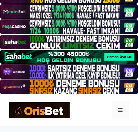
İçeriğe
atla
Menü