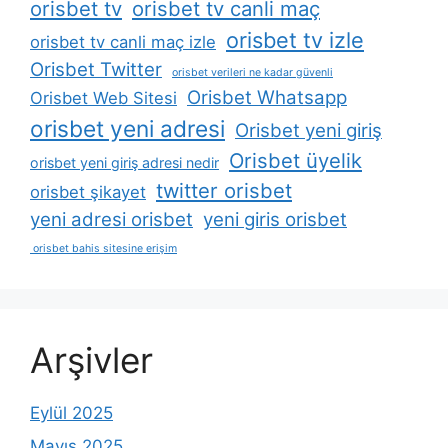
orisbet tv
orisbet tv canli maç
orisbet tv izle
orisbet tv canli maç izle
Orisbet Twitter
orisbet verileri ne kadar güvenli
Orisbet Whatsapp
Orisbet Web Sitesi
orisbet yeni adresi
Orisbet yeni giriş
Orisbet üyelik
orisbet yeni giriş adresi nedir
twitter orisbet
orisbet şikayet
yeni adresi orisbet
yeni giris orisbet
orisbet bahis sitesine erişim
Arşivler
Eylül 2025
Mayıs 2025