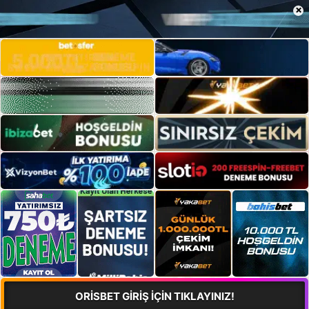
×
ORİSBET GİRİŞ İÇİN TIKLAYINIZ!