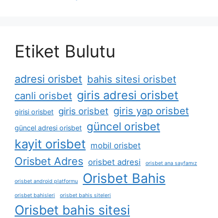
Etiket Bulutu
adresi orisbet
bahis sitesi orisbet
giris adresi orisbet
canli orisbet
giris yap orisbet
giris orisbet
girisi orisbet
güncel orisbet
güncel adresi orisbet
kayit orisbet
mobil orisbet
Orisbet Adres
orisbet adresi
orisbet ana sayfamız
Orisbet Bahis
orisbet android platformu
orisbet bahisleri
orisbet bahis siteleri
Orisbet bahis sitesi