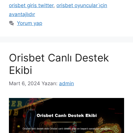
orisbet giris twitter
,
orisbet oyuncular i̇çin
avantajlıdır
Yorum yap
Orisbet Canlı Destek
Ekibi
Mart 6, 2024
Yazarı:
admin