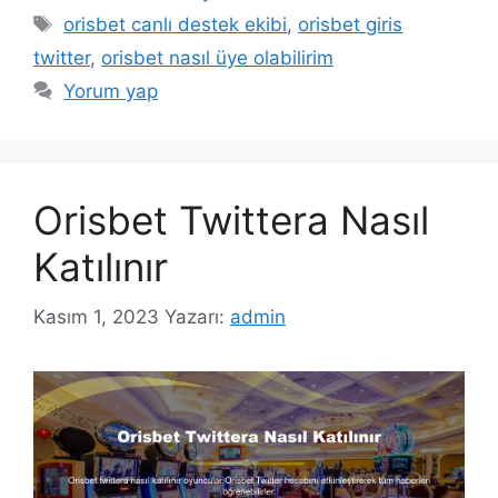
Etiketler
orisbet canlı destek ekibi
,
orisbet giris
twitter
,
orisbet nasıl üye olabilirim
Yorum yap
Orisbet Twittera Nasıl
Katılınır
Kasım 1, 2023
Yazarı:
admin