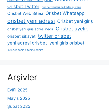
Orisbet Twitter
orisbet verileri ne kadar güvenli
Orisbet Whatsapp
Orisbet Web Sitesi
orisbet yeni adresi
Orisbet yeni giriş
Orisbet üyelik
orisbet yeni giriş adresi nedir
twitter orisbet
orisbet şikayet
yeni adresi orisbet
yeni giris orisbet
orisbet bahis sitesine erişim
Arşivler
Eylül 2025
Mayıs 2025
Şubat 2025