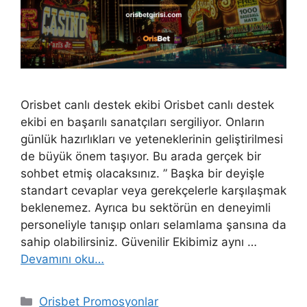
Orisbet canlı destek ekibi Orisbet canlı destek
ekibi en başarılı sanatçıları sergiliyor. Onların
günlük hazırlıkları ve yeteneklerinin geliştirilmesi
de büyük önem taşıyor. Bu arada gerçek bir
sohbet etmiş olacaksınız. ” Başka bir deyişle
standart cevaplar veya gerekçelerle karşılaşmak
beklenemez. Ayrıca bu sektörün en deneyimli
personeliyle tanışıp onları selamlama şansına da
sahip olabilirsiniz. Güvenilir Ekibimiz aynı …
Devamını oku…
Kategoriler
Orisbet Promosyonlar