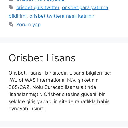
Etiketler
orisbet giris twitter
,
orisbet para yatırma
bildirimi
,
orisbet twittera nasıl katılınır
Yorum yap
Orisbet Lisans
Orisbet, lisanslı bir sitedir. Lisans bilgileri ise;
WL of WAS International N.V. şirketinin
365/CAZ. Nolu Curacao lisansı altında
lisanslanmıştır. Orisbet sitesine güvenli bir
şekilde giriş yapabilir, sitede rahatlıkla bahis
oynayabilirsiniz.