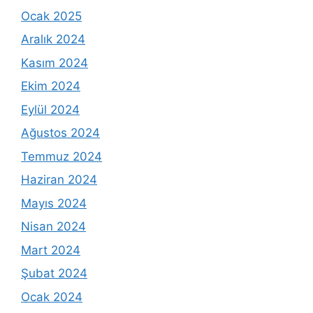
Ocak 2025
Aralık 2024
Kasım 2024
Ekim 2024
Eylül 2024
Ağustos 2024
Temmuz 2024
Haziran 2024
Mayıs 2024
Nisan 2024
Mart 2024
Şubat 2024
Ocak 2024