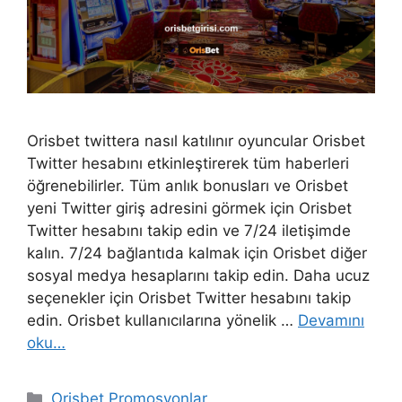
Orisbet twittera nasıl katılınır oyuncular Orisbet
Twitter hesabını etkinleştirerek tüm haberleri
öğrenebilirler. Tüm anlık bonusları ve Orisbet
yeni Twitter giriş adresini görmek için Orisbet
Twitter hesabını takip edin ve 7/24 iletişimde
kalın. 7/24 bağlantıda kalmak için Orisbet diğer
sosyal medya hesaplarını takip edin. Daha ucuz
seçenekler için Orisbet Twitter hesabını takip
edin. Orisbet kullanıcılarına yönelik …
Devamını
oku…
Kategoriler
Orisbet Promosyonlar