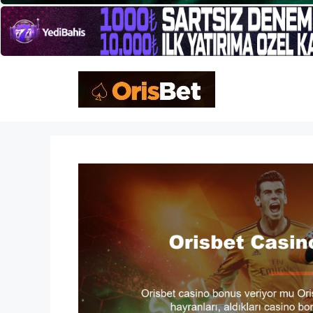
İçeriğe
atla