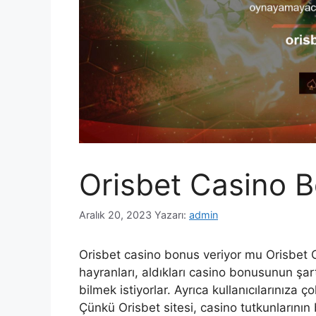
Orisbet Casino 
Aralık 20, 2023
Yazarı:
admin
Orisbet casino bonus veriyor mu Orisbet 
hayranları, aldıkları casino bonusunun şar
bilmek istiyorlar. Ayrıca kullanıcılarınıza 
Çünkü Orisbet sitesi, casino tutkunlarının