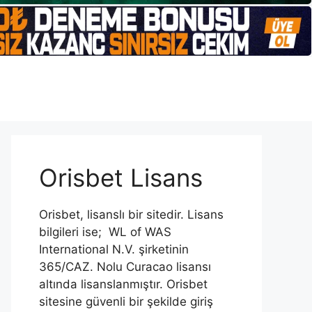
Orisbet Lisans
Orisbet, lisanslı bir sitedir. Lisans
bilgileri ise; WL of WAS
International N.V. şirketinin
365/CAZ. Nolu Curacao lisansı
altında lisanslanmıştır. Orisbet
sitesine güvenli bir şekilde giriş