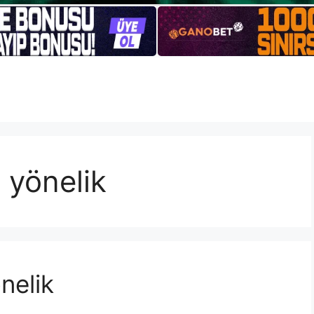
 yönelik
nelik