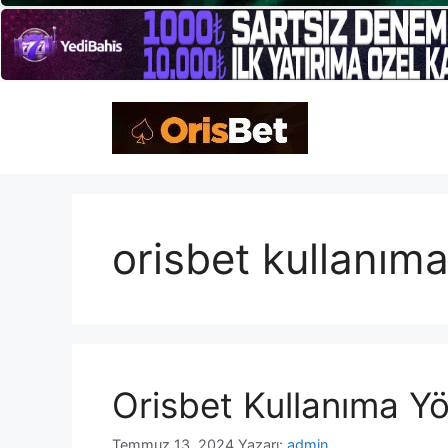
İçeriğe
atla
orisbet kullanıma
Orisbet Kullanıma Yö
Temmuz 13, 2024
Yazarı:
admin