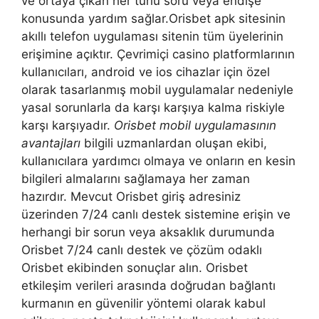
ve ortaya çıkan her türlü soru veya endişe
konusunda yardım sağlar.Orisbet apk sitesinin
akıllı telefon uygulaması sitenin tüm üyelerinin
erişimine açıktır. Çevrimiçi casino platformlarının
kullanıcıları, android ve ios cihazlar için özel
olarak tasarlanmış mobil uygulamalar nedeniyle
yasal sorunlarla da karşı karşıya kalma riskiyle
karşı karşıyadır.
Orisbet mobil uygulamasının
avantajları
bilgili uzmanlardan oluşan ekibi,
kullanıcılara yardımcı olmaya ve onların en kesin
bilgileri almalarını sağlamaya her zaman
hazırdır. Mevcut Orisbet giriş adresiniz
üzerinden 7/24 canlı destek sistemine erişin ve
herhangi bir sorun veya aksaklık durumunda
Orisbet 7/24 canlı destek ve çözüm odaklı
Orisbet ekibinden sonuçlar alın. Orisbet
etkileşim verileri arasında doğrudan bağlantı
kurmanın en güvenilir yöntemi olarak kabul