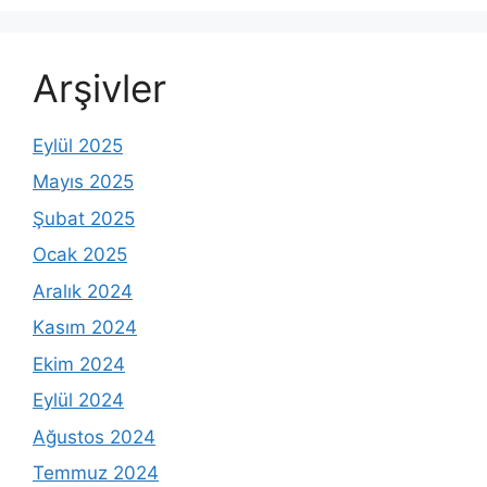
Arşivler
Eylül 2025
Mayıs 2025
Şubat 2025
Ocak 2025
Aralık 2024
Kasım 2024
Ekim 2024
Eylül 2024
Ağustos 2024
Temmuz 2024