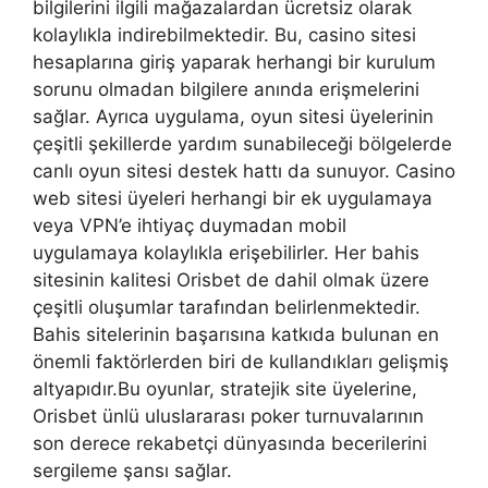
bilgilerini ilgili mağazalardan ücretsiz olarak
kolaylıkla indirebilmektedir. Bu, casino sitesi
hesaplarına giriş yaparak herhangi bir kurulum
sorunu olmadan bilgilere anında erişmelerini
sağlar. Ayrıca uygulama, oyun sitesi üyelerinin
çeşitli şekillerde yardım sunabileceği bölgelerde
canlı oyun sitesi destek hattı da sunuyor. Casino
web sitesi üyeleri herhangi bir ek uygulamaya
veya VPN’e ihtiyaç duymadan mobil
uygulamaya kolaylıkla erişebilirler. Her bahis
sitesinin kalitesi Orisbet de dahil olmak üzere
çeşitli oluşumlar tarafından belirlenmektedir.
Bahis sitelerinin başarısına katkıda bulunan en
önemli faktörlerden biri de kullandıkları gelişmiş
altyapıdır.Bu oyunlar, stratejik site üyelerine,
Orisbet ünlü uluslararası poker turnuvalarının
son derece rekabetçi dünyasında becerilerini
sergileme şansı sağlar.