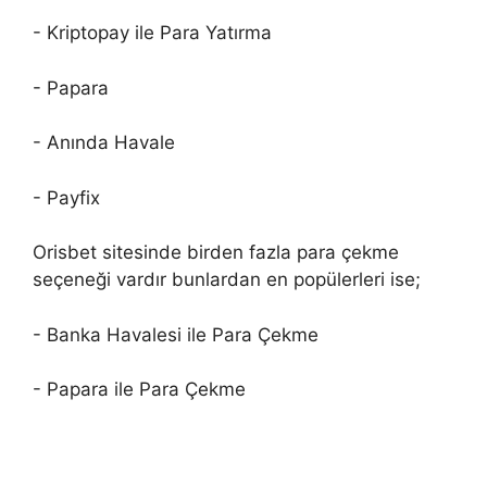
- Kriptopay ile Para Yatırma
- Papara
- Anında Havale
- Payfix
Orisbet sitesinde birden fazla para çekme
seçeneği vardır bunlardan en popülerleri ise;
- Banka Havalesi ile Para Çekme
- Papara ile Para Çekme