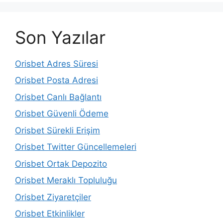
Son Yazılar
Orisbet Adres Süresi
Orisbet Posta Adresi
Orisbet Canlı Bağlantı
Orisbet Güvenli Ödeme
Orisbet Sürekli Erişim
Orisbet Twitter Güncellemeleri
Orisbet Ortak Depozito
Orisbet Meraklı Topluluğu
Orisbet Ziyaretçiler
Orisbet Etkinlikler