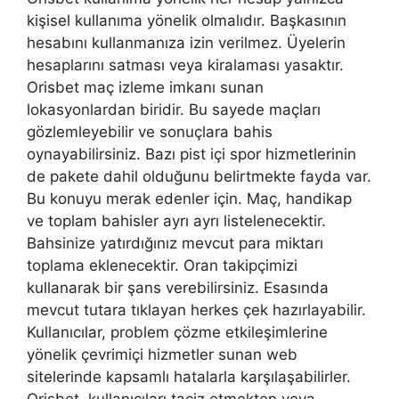
kişisel kullanıma yönelik olmalıdır. Başkasının
hesabını kullanmanıza izin verilmez. Üyelerin
hesaplarını satması veya kiralaması yasaktır.
Orisbet maç izleme imkanı sunan
lokasyonlardan biridir. Bu sayede maçları
gözlemleyebilir ve sonuçlara bahis
oynayabilirsiniz. Bazı pist içi spor hizmetlerinin
de pakete dahil olduğunu belirtmekte fayda var.
Bu konuyu merak edenler için. Maç, handikap
ve toplam bahisler ayrı ayrı listelenecektir.
Bahsinize yatırdığınız mevcut para miktarı
toplama eklenecektir. Oran takipçimizi
kullanarak bir şans verebilirsiniz. Esasında
mevcut tutara tıklayan herkes çek hazırlayabilir.
Kullanıcılar, problem çözme etkileşimlerine
yönelik çevrimiçi hizmetler sunan web
sitelerinde kapsamlı hatalarla karşılaşabilirler.