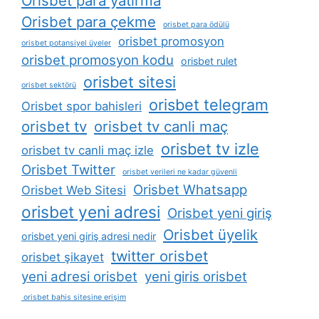
Orisbet para yatırma
Orisbet para çekme
orisbet para ödülü
orisbet promosyon
orisbet potansiyel üyeler
orisbet promosyon kodu
orisbet rulet
orisbet sitesi
orisbet sektörü
orisbet telegram
Orisbet spor bahisleri
orisbet tv
orisbet tv canli maç
orisbet tv izle
orisbet tv canli maç izle
Orisbet Twitter
orisbet verileri ne kadar güvenli
Orisbet Whatsapp
Orisbet Web Sitesi
orisbet yeni adresi
Orisbet yeni giriş
Orisbet üyelik
orisbet yeni giriş adresi nedir
twitter orisbet
orisbet şikayet
yeni adresi orisbet
yeni giris orisbet
orisbet bahis sitesine erişim