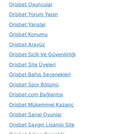
Orisbet Oyuncular
Orisbet Yorum Yapın
Orisbet Yarışlar
Orisbet Konumu
Orisbet Arayüz
Orisbet Sicili Ve Güvenilirliği
Orisbet Site Üyeleri
Orisbet Bahis Seçenekleri
Orisbet Spor Bölümü
Orisbet.com Bağlantısı
Orisbet Mükemmel Kazanç
Orisbet Sanal Oyunlar
Orisbet Saygın Lisanslı Site