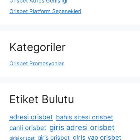
Orisbet Adres Genişliği
Orisbet Platform Seçenekleri
Kategoriler
Orisbet Promosyonlar
Etiket Bulutu
adresi orisbet
bahis sitesi orisbet
giris adresi orisbet
canli orisbet
giris yap orisbet
giris orisbet
girisi orisbet