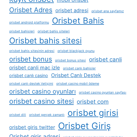
Orisbet Adres
orisbet adresi
orisbet ana sayfamız
Orisbet Bahis
orisbet android platformu
orisbet bahisleri
orisbet bahis siteleri
Orisbet bahis sitesi
orisbet bahis sitesinin adresi
orisbet blackjack oyunu
orisbet bonus
orisbet canli
orisbet bonus sitesi
orisbet canli maç izle
orisbet canlı bahisler
Orisbet Canlı Destek
orisbet canlı casino
orisbet canlı destek i̇letişimi
orisbet casino mobil ödeme
orisbet casino oyunları
orisbet casino oyunları sayfası
orisbet casino sitesi
orisbet com
orisbet girisi
orisbet dili
orisbet gerçek zamanlı
Orisbet Giriş
orisbet giris twitter
Orisbet giriş adresi