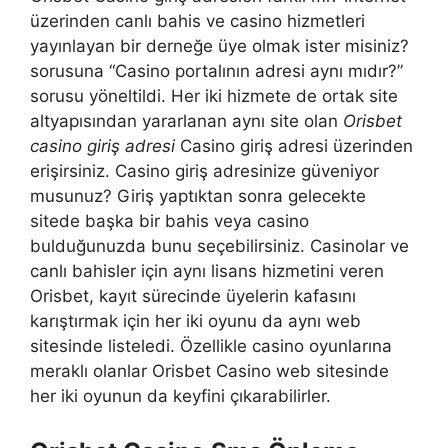
üzerinden canlı bahis ve casino hizmetleri
yayınlayan bir derneğe üye olmak ister misiniz?
sorusuna “Casino portalının adresi aynı mıdır?”
sorusu yöneltildi. Her iki hizmete de ortak site
altyapısından yararlanan aynı site olan
Orisbet
casino giriş adresi
Casino giriş adresi üzerinden
erişirsiniz. Casino giriş adresinize güveniyor
musunuz? Giriş yaptıktan sonra gelecekte
sitede başka bir bahis veya casino
bulduğunuzda bunu seçebilirsiniz. Casinolar ve
canlı bahisler için aynı lisans hizmetini veren
Orisbet, kayıt sürecinde üyelerin kafasını
karıştırmak için her iki oyunu da aynı web
sitesinde listeledi. Özellikle casino oyunlarına
meraklı olanlar Orisbet Casino web sitesinde
her iki oyunun da keyfini çıkarabilirler.