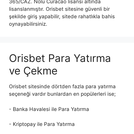
365/CAZ. Nolu Curacao lisansı altında
lisanslanmıştır. Orisbet sitesine güvenli bir
şekilde giriş yapabilir, sitede rahatlıkla bahis
oynayabilirsiniz.
Orisbet Para Yatırma
ve Çekme
Orisbet sitesinde dörtden fazla para yatırma
seçeneği vardır bunlardan en popülerleri ise;
- Banka Havalesi ile Para Yatırma
- Kriptopay ile Para Yatırma