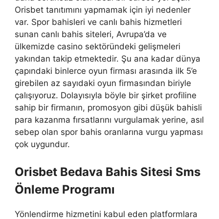
Orisbet tanıtımını yapmamak için iyi nedenler
var. Spor bahisleri ve canlı bahis hizmetleri
sunan canlı bahis siteleri, Avrupa’da ve
ülkemizde casino sektöründeki gelişmeleri
yakından takip etmektedir. Şu ana kadar dünya
çapındaki binlerce oyun firması arasında ilk 5’e
girebilen az sayıdaki oyun firmasından biriyle
çalışıyoruz. Dolayısıyla böyle bir şirket profiline
sahip bir firmanın, promosyon gibi düşük bahisli
para kazanma fırsatlarını vurgulamak yerine, asıl
sebep olan spor bahis oranlarına vurgu yapması
çok uygundur.
Orisbet Bedava Bahis Sitesi Sms
Önleme Programı
Yönlendirme hizmetini kabul eden platformlara