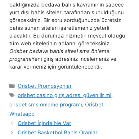
baktığınızda bedava bahis kavramının sadece
yurt dışı bahis siteleri tarafından sunulduğunu
göreceksiniz. Bir soru sorduğunuzda ücretsiz
bahis sunan siteleri işaretlemeniz yeterli
olacaktır. Bu durumda hizmetin mevcut olduğu
tüm web sitelerinin adlarını göreceksiniz.
Orisbet bedava bahis sitesi sms önleme
programı
Yeni giriş adresiniz incelemeniz ve
karar vermeniz için görüntülenecektir.
Kategoriler
Orisbet Promosyonlar
Etiketler
orisbet casino giriş adresi güvenilir mi
,
orisbet sms önleme programı
,
Orisbet
Whatsapp
Orisbet İçinde Ne Var
Orisbet Basketbol Bahis Oranları