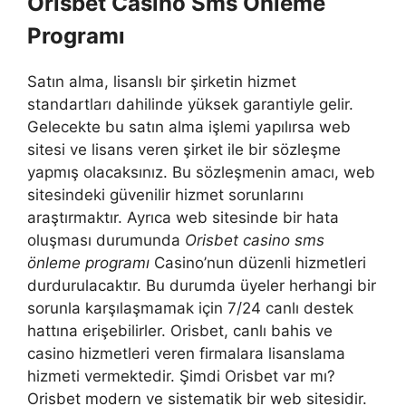
Orisbet Casino Sms Önleme
Programı
Satın alma, lisanslı bir şirketin hizmet
standartları dahilinde yüksek garantiyle gelir.
Gelecekte bu satın alma işlemi yapılırsa web
sitesi ve lisans veren şirket ile bir sözleşme
yapmış olacaksınız. Bu sözleşmenin amacı, web
sitesindeki güvenilir hizmet sorunlarını
araştırmaktır. Ayrıca web sitesinde bir hata
oluşması durumunda
Orisbet casino sms
önleme programı
Casino’nun düzenli hizmetleri
durdurulacaktır. Bu durumda üyeler herhangi bir
sorunla karşılaşmamak için 7/24 canlı destek
hattına erişebilirler. Orisbet, canlı bahis ve
casino hizmetleri veren firmalara lisanslama
hizmeti vermektedir. Şimdi Orisbet var mı?
Orisbet modern ve sistematik bir web sitesidir.