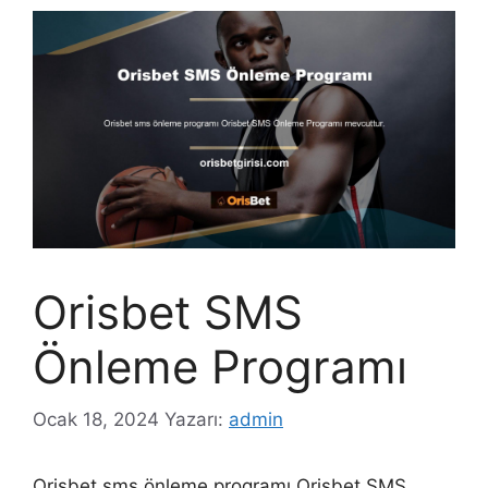
Orisbet SMS
Önleme Programı
Ocak 18, 2024
Yazarı:
admin
Orisbet sms önleme programı Orisbet SMS