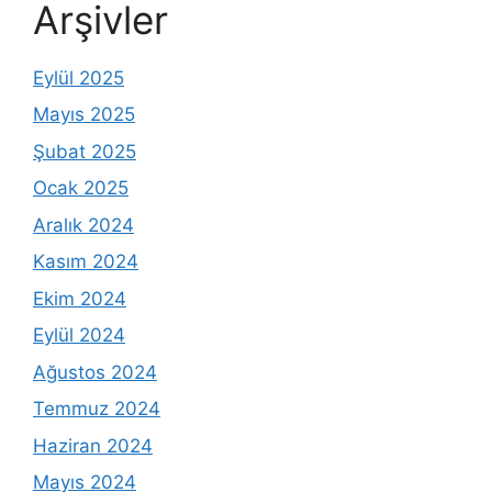
Arşivler
Eylül 2025
Mayıs 2025
Şubat 2025
Ocak 2025
Aralık 2024
Kasım 2024
Ekim 2024
Eylül 2024
Ağustos 2024
Temmuz 2024
Haziran 2024
Mayıs 2024