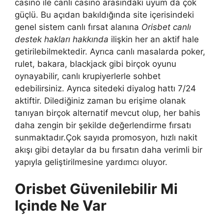
casino ile canlı casino arasındaki uyum da çok
güçlü. Bu açıdan bakıldığında site içerisindeki
genel sistem canlı fırsat alanına
Orisbet canlı
destek hakları hakkında
ilişkin her an aktif hale
getirilebilmektedir. Ayrıca canlı masalarda poker,
rulet, bakara, blackjack gibi birçok oyunu
oynayabilir, canlı krupiyerlerle sohbet
edebilirsiniz. Ayrıca sitedeki diyalog hattı 7/24
aktiftir. Dilediğiniz zaman bu erişime olanak
tanıyan birçok alternatif mevcut olup, her bahis
daha zengin bir şekilde değerlendirme fırsatı
sunmaktadır.Çok sayıda promosyon, hızlı nakit
akışı gibi detaylar da bu fırsatın daha verimli bir
yapıyla geliştirilmesine yardımcı oluyor.
Orisbet Güvenilebilir Mi
Içinde Ne Var