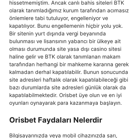
hissetmemiştim. Ancak canlı bahis siteleri BTK
olarak tanımladığımız kurum tarafından acımasız
önlemlere tabi tutuluyor, engelleniyor ve
kapatılıyor. Bunu engellemenin hiçbir yolu yok.
Bir sitenin yurt dışında vergi beyanında
bulunması ve lisansının yabancı bir ülkeye ait
olması durumunda site yasa dışı casino sitesi
haline gelir ve BTK olarak tanımlanan makam
tarafından herhangi bir mahkeme kararına gerek
kalmadan derhal kapatılabilir. Bunun sonucunda
site adresleri haftalık olarak kapatılabileceği gibi
bazı durumlarda site adresleri günlük olarak da
kapatılabilmektedir. Orisbet üye olun ve en iyi
oyunları oynayarak para kazanmaya başlayın.
Orisbet Faydaları Nelerdir
Bilgisayarınızda veya mobil cihazınızda sarı,