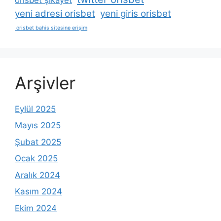
yeni adresi orisbet
yeni giris orisbet
orisbet bahis sitesine erişim
Arşivler
Eylül 2025
Mayıs 2025
Şubat 2025
Ocak 2025
Aralık 2024
Kasım 2024
Ekim 2024