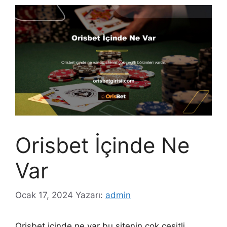
Orisbet İçinde Ne
Var
Ocak 17, 2024
Yazarı:
admin
Orisbet içinde ne var bu sitenin çok çeşitli