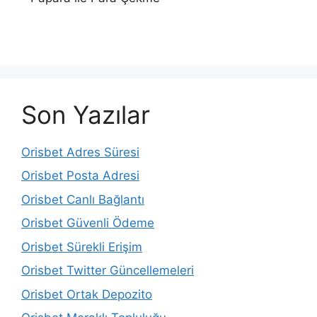
Son Yazılar
Orisbet Adres Süresi
Orisbet Posta Adresi
Orisbet Canlı Bağlantı
Orisbet Güvenli Ödeme
Orisbet Sürekli Erişim
Orisbet Twitter Güncellemeleri
Orisbet Ortak Depozito