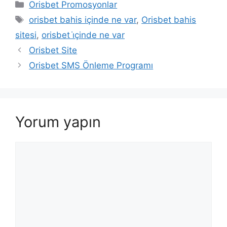
Kategoriler
Orisbet Promosyonlar
Etiketler
orisbet bahis içinde ne var
,
Orisbet bahis
sitesi
,
orisbet i̇çinde ne var
Orisbet Site
Orisbet SMS Önleme Programı
Yorum yapın
Yorum