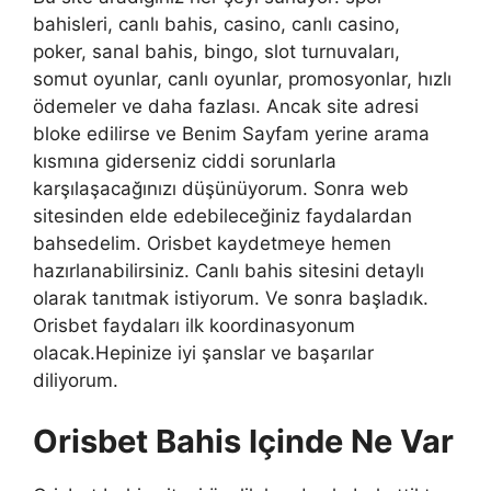
bahisleri, canlı bahis, casino, canlı casino,
poker, sanal bahis, bingo, slot turnuvaları,
somut oyunlar, canlı oyunlar, promosyonlar, hızlı
ödemeler ve daha fazlası. Ancak site adresi
bloke edilirse ve Benim Sayfam yerine arama
kısmına giderseniz ciddi sorunlarla
karşılaşacağınızı düşünüyorum. Sonra web
sitesinden elde edebileceğiniz faydalardan
bahsedelim. Orisbet kaydetmeye hemen
hazırlanabilirsiniz. Canlı bahis sitesini detaylı
olarak tanıtmak istiyorum. Ve sonra başladık.
Orisbet faydaları ilk koordinasyonum
olacak.Hepinize iyi şanslar ve başarılar
diliyorum.
Orisbet Bahis Içinde Ne Var