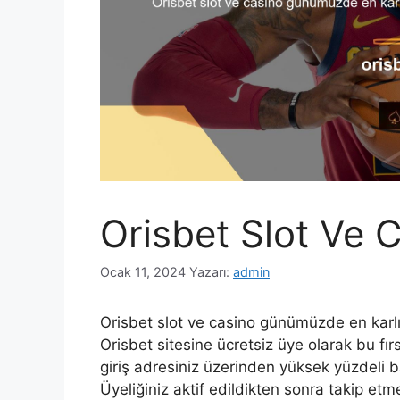
Orisbet Slot Ve 
Ocak 11, 2024
Yazarı:
admin
Orisbet slot ve casino günümüzde en karlı s
Orisbet sitesine ücretsiz üye olarak bu fır
giriş adresiniz üzerinden yüksek yüzdeli ba
Üyeliğiniz aktif edildikten sonra takip et