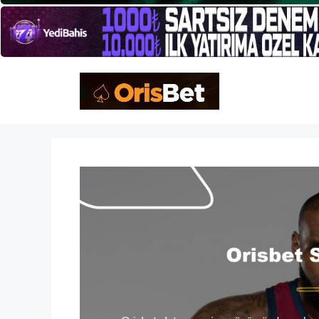
İçeriğe
atla