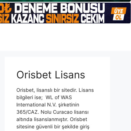
Orisbet Lisans
Orisbet, lisanslı bir sitedir. Lisans
bilgileri ise; WL of WAS
International N.V. şirketinin
365/CAZ. Nolu Curacao lisansı
altında lisanslanmıştır. Orisbet
sitesine güvenli bir şekilde giriş