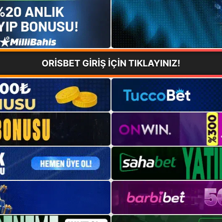
ORİSBET GİRİŞ İÇİN TIKLAYINIZ!