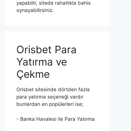
yapabilir, sitede rahatlıkla bahis
oynayabilirsiniz.
Orisbet Para
Yatırma ve
Çekme
Orisbet sitesinde dörtden fazla
para yatırma seçeneği vardır
bunlardan en popülerleri ise;
- Banka Havalesi ile Para Yatırma