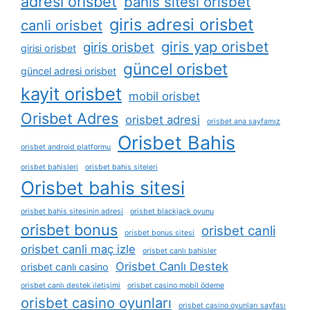
adresi orisbet
bahis sitesi orisbet
giris adresi orisbet
canli orisbet
giris yap orisbet
giris orisbet
girisi orisbet
güncel orisbet
güncel adresi orisbet
kayit orisbet
mobil orisbet
Orisbet Adres
orisbet adresi
orisbet ana sayfamız
Orisbet Bahis
orisbet android platformu
orisbet bahisleri
orisbet bahis siteleri
Orisbet bahis sitesi
orisbet bahis sitesinin adresi
orisbet blackjack oyunu
orisbet bonus
orisbet canli
orisbet bonus sitesi
orisbet canli maç izle
orisbet canlı bahisler
Orisbet Canlı Destek
orisbet canlı casino
orisbet canlı destek i̇letişimi
orisbet casino mobil ödeme
orisbet casino oyunları
orisbet casino oyunları sayfası