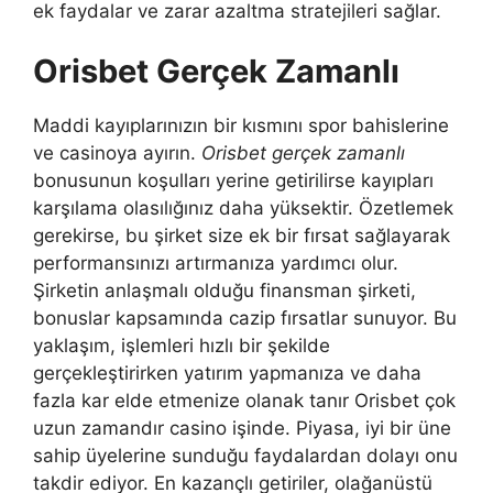
ek faydalar ve zarar azaltma stratejileri sağlar.
Orisbet Gerçek Zamanlı
Maddi kayıplarınızın bir kısmını spor bahislerine
ve casinoya ayırın.
Orisbet gerçek zamanlı
bonusunun koşulları yerine getirilirse kayıpları
karşılama olasılığınız daha yüksektir. Özetlemek
gerekirse, bu şirket size ek bir fırsat sağlayarak
performansınızı artırmanıza yardımcı olur.
Şirketin anlaşmalı olduğu finansman şirketi,
bonuslar kapsamında cazip fırsatlar sunuyor. Bu
yaklaşım, işlemleri hızlı bir şekilde
gerçekleştirirken yatırım yapmanıza ve daha
fazla kar elde etmenize olanak tanır Orisbet çok
uzun zamandır casino işinde. Piyasa, iyi bir üne
sahip üyelerine sunduğu faydalardan dolayı onu
takdir ediyor. En kazançlı getiriler, olağanüstü