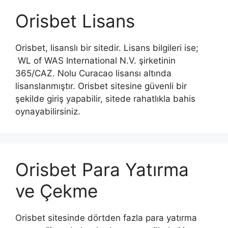
Orisbet Lisans
Orisbet, lisanslı bir sitedir. Lisans bilgileri ise;
WL of WAS International N.V. şirketinin
365/CAZ. Nolu Curacao lisansı altında
lisanslanmıştır. Orisbet sitesine güvenli bir
şekilde giriş yapabilir, sitede rahatlıkla bahis
oynayabilirsiniz.
Orisbet Para Yatırma
ve Çekme
Orisbet sitesinde dörtden fazla para yatırma