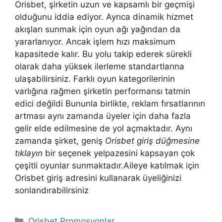
Orisbet, şirketin uzun ve kapsamlı bir geçmişi
olduğunu iddia ediyor. Ayrıca dinamik hizmet
akışları sunmak için oyun ağı yağından da
yararlanıyor. Ancak işlem hızı maksimum
kapasitede kalır. Bu yolu takip ederek sürekli
olarak daha yüksek ilerleme standartlarına
ulaşabilirsiniz. Farklı oyun kategorilerinin
varlığına rağmen şirketin performansı tatmin
edici değildi Bununla birlikte, reklam fırsatlarının
artması aynı zamanda üyeler için daha fazla
gelir elde edilmesine de yol açmaktadır. Aynı
zamanda şirket, geniş
Orisbet giriş düğmesine
tıklayın
bir seçenek yelpazesini kapsayan çok
çeşitli oyunlar sunmaktadır.Aileye katılmak için
Orisbet giriş adresini kullanarak üyeliğinizi
sonlandırabilirsiniz
Kategoriler
Orisbet Promosyonlar