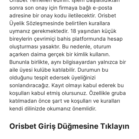
Orisbet Temelleri edinin. İşlem başlatıldıktan
sonra son onay için firmaya bağlı e-posta
adresine bir onay kodu iletilecektir. Orisbet
Üyelik Sözleşmesinde belirtilen kurallara
uymanız gerekmektedir. 18 yaşından küçük
bireylerin çevrimiçi bahis platformunda hesap
oluşturması yasaktır. Bu nedenle, oturum
açarken daima gerçek bir kimlik kullanın.
Bununla birlikte, aynı bilgisayardan yalnızca bir
aile üyesi kulübe katılabilir. Durumun bu
olduğunu tespit edersek üyeliğinizi
sonlandıracağız. Kayıt olmayı kabul ederek bu
koşulları kabul etmiş olursunuz. Özellikle gruba
katılmadan önce şart ve koşulları ve kuralları
kendi dilinizde okumanız önemlidir.
Orisbet Giriş Düğmesine Tıklayın