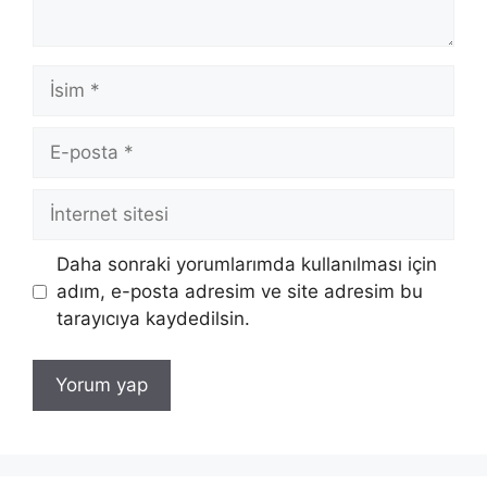
İsim
E-
posta
İnternet
sitesi
Daha sonraki yorumlarımda kullanılması için
adım, e-posta adresim ve site adresim bu
tarayıcıya kaydedilsin.