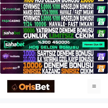
İçeriğe
atla
Menü