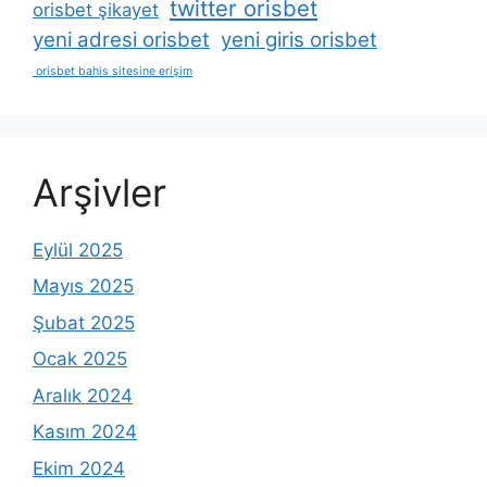
twitter orisbet
orisbet şikayet
yeni adresi orisbet
yeni giris orisbet
orisbet bahis sitesine erişim
Arşivler
Eylül 2025
Mayıs 2025
Şubat 2025
Ocak 2025
Aralık 2024
Kasım 2024
Ekim 2024