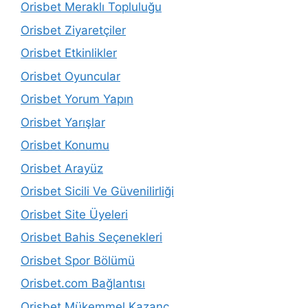
Orisbet Meraklı Topluluğu
Orisbet Ziyaretçiler
Orisbet Etkinlikler
Orisbet Oyuncular
Orisbet Yorum Yapın
Orisbet Yarışlar
Orisbet Konumu
Orisbet Arayüz
Orisbet Sicili Ve Güvenilirliği
Orisbet Site Üyeleri
Orisbet Bahis Seçenekleri
Orisbet Spor Bölümü
Orisbet.com Bağlantısı
Orisbet Mükemmel Kazanç