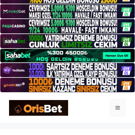
İçeriğe
atla
Menü