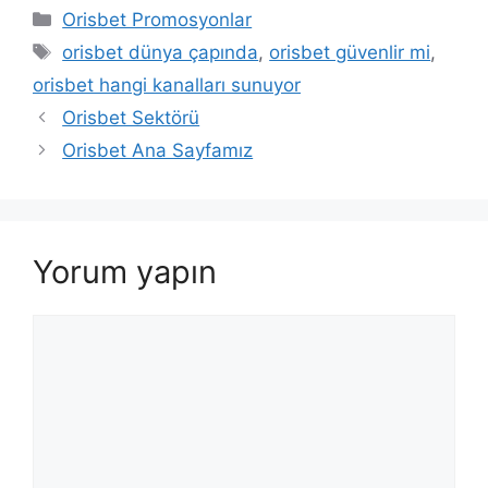
Kategoriler
Orisbet Promosyonlar
Etiketler
orisbet dünya çapında
,
orisbet güvenlir mi
,
orisbet hangi kanalları sunuyor
Orisbet Sektörü
Orisbet Ana Sayfamız
Yorum yapın
Yorum