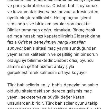
ve para yatırabilirsiniz. Orisbet bahis oynamak
ve kazanmak istiyorsanız mevcut adresinizden
üyelik oluşturabilirsiniz. Hesap açma işlemi
sırasında size birtakım sorular sorulacaktır.
Bilgiler tamamen doğru olmalıdır. Birkaç basit
adımda hesabınızı kapatabilirsinizGiderek daha
fazla
Orisbet deneyimleri hangi kanalları
sunuyor
bahis sitesi maç yayını sunduğundan,
yayınlarının kalitesinin ve çeşitliliğinin bir sorun
olduğu iyi bilinmektedir.Orisbet ofisi, oyuncu
alımını en şeffaf hizmet anlayışıyla
gerçekleştirerek kalitesini ortaya koyuyor
Türk bahisçilerin en iyi bahis deneyimine sahip
olduğu sitelerdeki son derece gelişmiş maç
yayını, sekreteryaya büyük değer katan
unsurlardan biridir. Türk bahisçiler oyunu takip