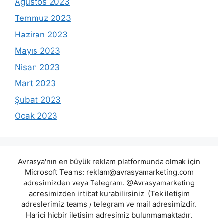
Ağustos 2023
Temmuz 2023
Haziran 2023
Mayıs 2023
Nisan 2023
Mart 2023
Şubat 2023
Ocak 2023
Avrasya'nın en büyük reklam platformunda olmak için
Microsoft Teams:
reklam@avrasyamarketing.com
adresimizden veya Telegram: @Avrasyamarketing
adresimizden irtibat kurabilirsiniz. (Tek iletişim
adreslerimiz teams / telegram ve mail adresimizdir.
Harici hiçbir iletişim adresimiz bulunmamaktadır.