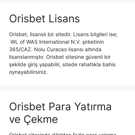
Orisbet Lisans
Orisbet, lisanslı bir sitedir. Lisans bilgileri ise;
WL of WAS International N.V. şirketinin
365/CAZ. Nolu Curacao lisansı altında
lisanslanmıştır. Orisbet sitesine güvenli bir
şekilde giriş yapabilir, sitede rahatlıkla bahis
oynayabilirsiniz.
Orisbet Para Yatırma
ve Çekme