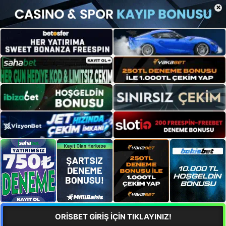
×
ORİSBET GİRİŞ İÇİN TIKLAYINIZ!