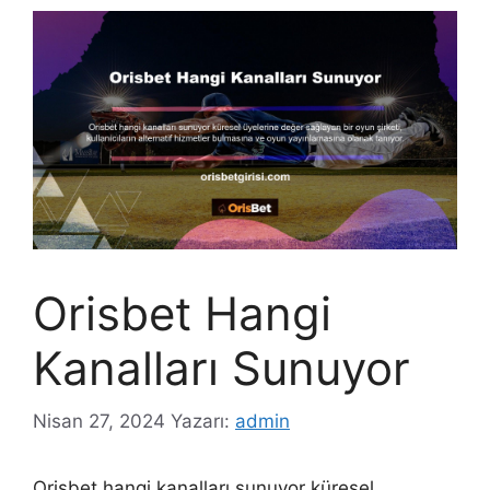
Orisbet Hangi
Kanalları Sunuyor
Nisan 27, 2024
Yazarı:
admin
Orisbet hangi kanalları sunuyor küresel