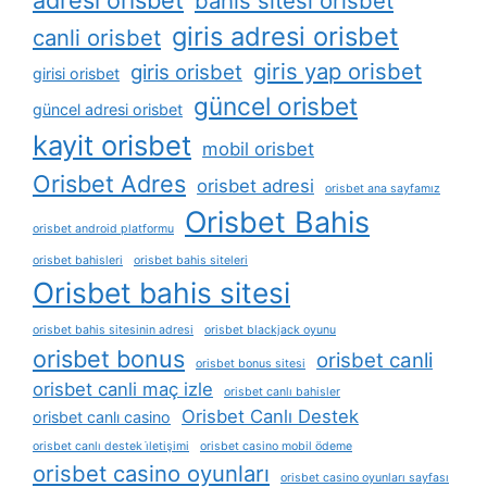
bahis sitesi orisbet
giris adresi orisbet
canli orisbet
giris yap orisbet
giris orisbet
girisi orisbet
güncel orisbet
güncel adresi orisbet
kayit orisbet
mobil orisbet
Orisbet Adres
orisbet adresi
orisbet ana sayfamız
Orisbet Bahis
orisbet android platformu
orisbet bahisleri
orisbet bahis siteleri
Orisbet bahis sitesi
orisbet bahis sitesinin adresi
orisbet blackjack oyunu
orisbet bonus
orisbet canli
orisbet bonus sitesi
orisbet canli maç izle
orisbet canlı bahisler
Orisbet Canlı Destek
orisbet canlı casino
orisbet canlı destek i̇letişimi
orisbet casino mobil ödeme
orisbet casino oyunları
orisbet casino oyunları sayfası