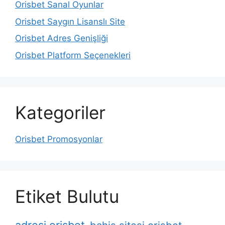
Orisbet Sanal Oyunlar
Orisbet Saygın Lisanslı Site
Orisbet Adres Genişliği
Orisbet Platform Seçenekleri
Kategoriler
Orisbet Promosyonlar
Etiket Bulutu
adresi orisbet