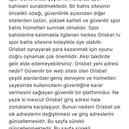
bahisleri sunabilmektedir. Bir bahis sitesinin
öncelikli odağı, güvenilirlik açısından diğer
sitelerden üstün, yüksek kaliteli ve güvenilir spor
bahis hizmetleri sunmak olmalıdır. Spor
bahislerine katılmakla ilgilenen herkes Orisbet tv
spor bahis sitesine kolaylıkla üye olabilir.
Orisbet oynayarak para kazanmak için oyunu
doğru oynamak çok önemlidir. Aksi takdirde
gelir elde edemeyebilirsiniz. Orisbet yeni adresi
nedir? Güvenilir bir web sitesi olan Orisbet
çeşitli alanlardaki geniş deneyimi ve hizmetleri
sayesinde kullanıcıların güvenliğine karar
vermesini sağlayan güvenilir bir platformdur. Ne
yazık ki mevcut Orisbet giriş adresi hala
zorluklarla karşılaşıyor. Bunun nedeni Orisbet sık
sık adreslerini değiştirmesi ve giriş adreslerini
güncellemesidir. Bu sayfa sürekli
güncellenmektedir. Bu sayfa sürekli