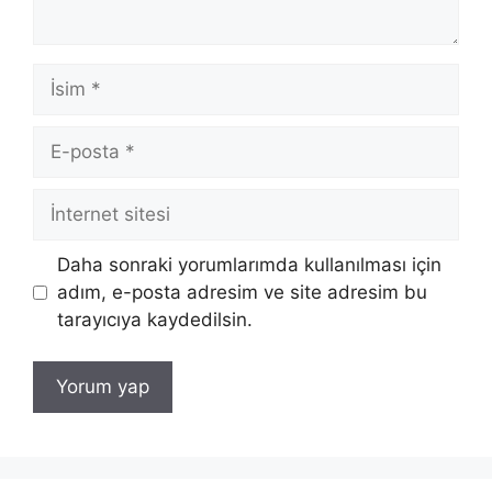
İsim
E-
posta
İnternet
sitesi
Daha sonraki yorumlarımda kullanılması için
adım, e-posta adresim ve site adresim bu
tarayıcıya kaydedilsin.