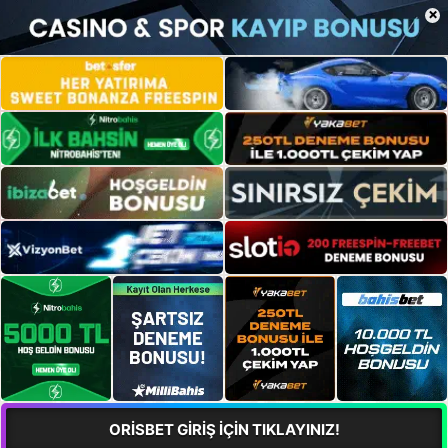
×
ORİSBET GİRİŞ İÇİN TIKLAYINIZ!