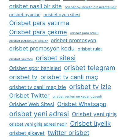
orisbet nasil bir site
orisbet oyuncular i̇çin avantajlıdır
orisbet oyunları
orisbet oyun sitesi
Orisbet para yatırma
Orisbet para çekme
orisbet para ödülü
orisbet promosyon
orisbet potansiyel üyeler
orisbet promosyon kodu
orisbet rulet
orisbet sitesi
orisbet sektörü
orisbet telegram
Orisbet spor bahisleri
orisbet tv
orisbet tv canli maç
orisbet tv izle
orisbet tv canli maç izle
Orisbet Twitter
orisbet verileri ne kadar güvenli
Orisbet Whatsapp
Orisbet Web Sitesi
orisbet yeni adresi
Orisbet yeni giriş
Orisbet üyelik
orisbet yeni giriş adresi nedir
twitter orisbet
orisbet şikayet