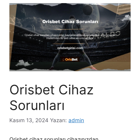
Orisbet Cihaz
Sorunları
Kasım 13, 2024
Yazarı:
admin
Orisbet cihaz sorunları cihazınızdan