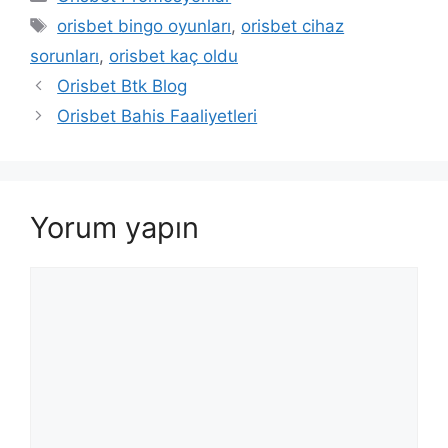
Etiketler
orisbet bingo oyunları
,
orisbet cihaz
sorunları
,
orisbet kaç oldu
Orisbet Btk Blog
Orisbet Bahis Faaliyetleri
Yorum yapın
Yorum