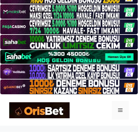
İçeriğe
atla
Menü