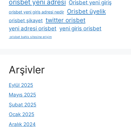
orisbet yeni adresi
Orisbet yeni giriş
Orisbet üyelik
orisbet yeni giriş adresi nedir
twitter orisbet
orisbet şikayet
yeni adresi orisbet
yeni giris orisbet
orisbet bahis sitesine erişim
Arşivler
Eylül 2025
Mayıs 2025
Şubat 2025
Ocak 2025
Aralık 2024