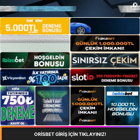
×
ORİSBET GİRİŞ İÇİN TIKLAYINIZ!