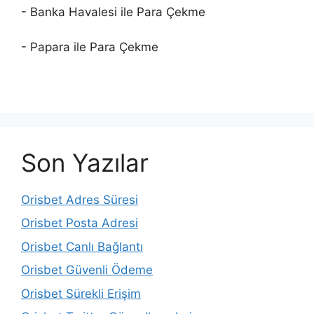
- Banka Havalesi ile Para Çekme
- Papara ile Para Çekme
Son Yazılar
Orisbet Adres Süresi
Orisbet Posta Adresi
Orisbet Canlı Bağlantı
Orisbet Güvenli Ödeme
Orisbet Sürekli Erişim