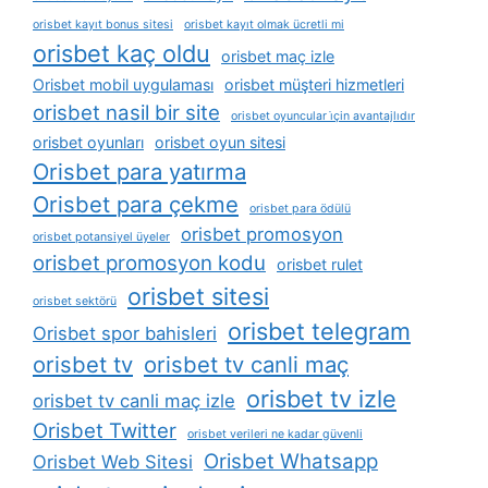
orisbet kayıt bonus sitesi
orisbet kayıt olmak ücretli mi
orisbet kaç oldu
orisbet maç izle
Orisbet mobil uygulaması
orisbet müşteri hizmetleri
orisbet nasil bir site
orisbet oyuncular i̇çin avantajlıdır
orisbet oyunları
orisbet oyun sitesi
Orisbet para yatırma
Orisbet para çekme
orisbet para ödülü
orisbet promosyon
orisbet potansiyel üyeler
orisbet promosyon kodu
orisbet rulet
orisbet sitesi
orisbet sektörü
orisbet telegram
Orisbet spor bahisleri
orisbet tv
orisbet tv canli maç
orisbet tv izle
orisbet tv canli maç izle
Orisbet Twitter
orisbet verileri ne kadar güvenli
Orisbet Whatsapp
Orisbet Web Sitesi