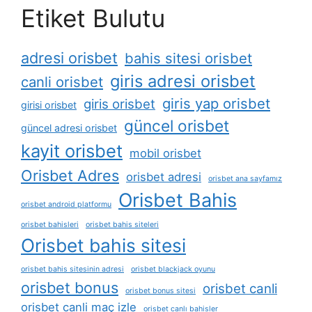
Etiket Bulutu
adresi orisbet
bahis sitesi orisbet
giris adresi orisbet
canli orisbet
giris yap orisbet
giris orisbet
girisi orisbet
güncel orisbet
güncel adresi orisbet
kayit orisbet
mobil orisbet
Orisbet Adres
orisbet adresi
orisbet ana sayfamız
Orisbet Bahis
orisbet android platformu
orisbet bahisleri
orisbet bahis siteleri
Orisbet bahis sitesi
orisbet bahis sitesinin adresi
orisbet blackjack oyunu
orisbet bonus
orisbet canli
orisbet bonus sitesi
orisbet canli maç izle
orisbet canlı bahisler