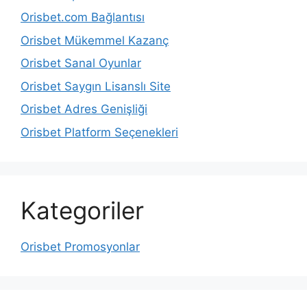
Orisbet.com Bağlantısı
Orisbet Mükemmel Kazanç
Orisbet Sanal Oyunlar
Orisbet Saygın Lisanslı Site
Orisbet Adres Genişliği
Orisbet Platform Seçenekleri
Kategoriler
Orisbet Promosyonlar