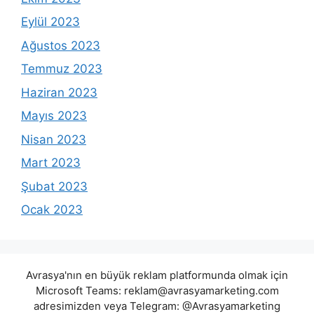
Eylül 2023
Ağustos 2023
Temmuz 2023
Haziran 2023
Mayıs 2023
Nisan 2023
Mart 2023
Şubat 2023
Ocak 2023
Avrasya'nın en büyük reklam platformunda olmak için
Microsoft Teams:
reklam@avrasyamarketing.com
adresimizden veya Telegram: @Avrasyamarketing