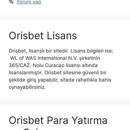
Yorum yap
Orisbet Lisans
Orisbet, lisanslı bir sitedir. Lisans bilgileri ise;
WL of WAS International N.V. şirketinin
365/CAZ. Nolu Curacao lisansı altında
lisanslanmıştır. Orisbet sitesine güvenli bir
şekilde giriş yapabilir, sitede rahatlıkla bahis
oynayabilirsiniz.
Orisbet Para Yatırma