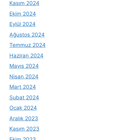
Kasım 2024
Ekim 2024
Eylül 2024
Ağustos 2024
Temmuz 2024
Haziran 2024
Mayıs 2024
Nisan 2024
Mart 2024
Şubat 2024
Ocak 2024
Aralık 2023
Kasım 2023
Ekim 2023