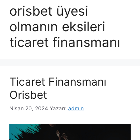
orisbet üyesi
olmanın eksileri
ticaret finansmanı
Ticaret Finansmanı
Orisbet
Nisan 20, 2024
Yazarı:
admin