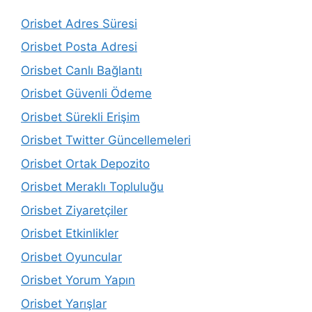
Orisbet Adres Süresi
Orisbet Posta Adresi
Orisbet Canlı Bağlantı
Orisbet Güvenli Ödeme
Orisbet Sürekli Erişim
Orisbet Twitter Güncellemeleri
Orisbet Ortak Depozito
Orisbet Meraklı Topluluğu
Orisbet Ziyaretçiler
Orisbet Etkinlikler
Orisbet Oyuncular
Orisbet Yorum Yapın
Orisbet Yarışlar