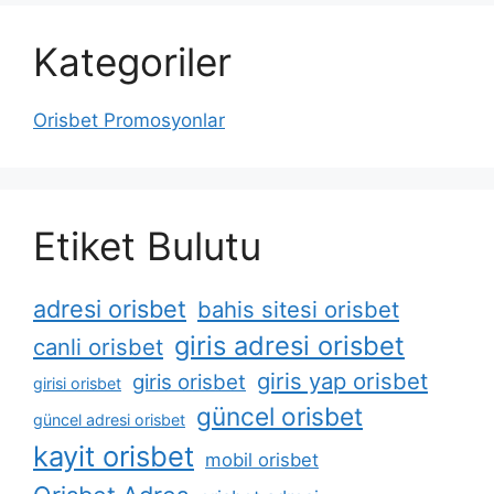
Kategoriler
Orisbet Promosyonlar
Etiket Bulutu
adresi orisbet
bahis sitesi orisbet
giris adresi orisbet
canli orisbet
giris yap orisbet
giris orisbet
girisi orisbet
güncel orisbet
güncel adresi orisbet
kayit orisbet
mobil orisbet