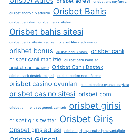
Orisbet Adres
orisbet adresi
orisbet ana sayfamız
Orisbet Bahis
orisbet android platformu
orisbet bahisleri
orisbet bahis siteleri
Orisbet bahis sitesi
orisbet bahis sitesinin adresi
orisbet blackjack oyunu
orisbet bonus
orisbet canli
orisbet bonus sitesi
orisbet canli maç izle
orisbet canlı bahisler
Orisbet Canlı Destek
orisbet canlı casino
orisbet canlı destek i̇letişimi
orisbet casino mobil ödeme
orisbet casino oyunları
orisbet casino oyunları sayfası
orisbet casino sitesi
orisbet com
orisbet girisi
orisbet dili
orisbet gerçek zamanlı
Orisbet Giriş
orisbet giris twitter
Orisbet giriş adresi
orisbet giriş oyuncular için avantajlıdır
Orisbet Güncel