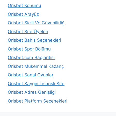
Orisbet Konumu
Orisbet Arayüz
Orisbet Sicili Ve Güvenilirliği
Orisbet Site Üyeleri
Orisbet Bahis Seçenekleri
Orisbet Spor Bölümü
Orisbet.com Bağlantısı
Orisbet Mükemmel Kazanç
Orisbet Sanal Oyunlar
Orisbet Saygın Lisanslı Site
Orisbet Adres Genişliği
Orisbet Platform Seçenekleri