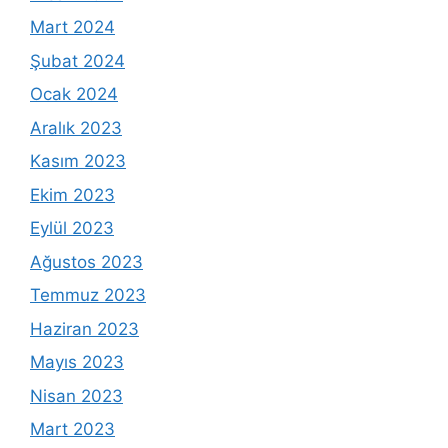
Mart 2024
Şubat 2024
Ocak 2024
Aralık 2023
Kasım 2023
Ekim 2023
Eylül 2023
Ağustos 2023
Temmuz 2023
Haziran 2023
Mayıs 2023
Nisan 2023
Mart 2023