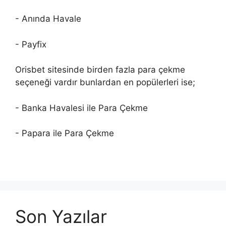
- Anında Havale
- Payfix
Orisbet sitesinde birden fazla para çekme
seçeneği vardır bunlardan en popülerleri ise;
- Banka Havalesi ile Para Çekme
- Papara ile Para Çekme
Son Yazılar