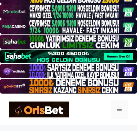
İçeriğe
atla
Menü