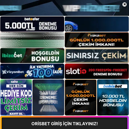
×
ORİSBET GİRİŞ İÇİN TIKLAYINIZ!