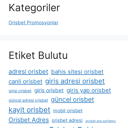
Kategoriler
Orisbet Promosyonlar
Etiket Bulutu
adresi orisbet
bahis sitesi orisbet
giris adresi orisbet
canli orisbet
giris yap orisbet
giris orisbet
girisi orisbet
güncel orisbet
güncel adresi orisbet
kayit orisbet
mobil orisbet
Orisbet Adres
orisbet adresi
orisbet ana sayfamız