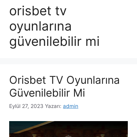
orisbet tv
oyunlarına
güvenilebilir mi
Orisbet TV Oyunlarına
Güvenilebilir Mi
Eylül 27, 2023
Yazarı:
admin