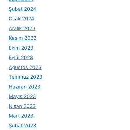
Şubat 2024
Ocak 2024
Aralık 2023
Kasım 2023
Ekim 2023
Eylül 2023
Ağustos 2023
Temmuz 2023
Haziran 2023
Mayıs 2023
Nisan 2023
Mart 2023
Şubat 2023