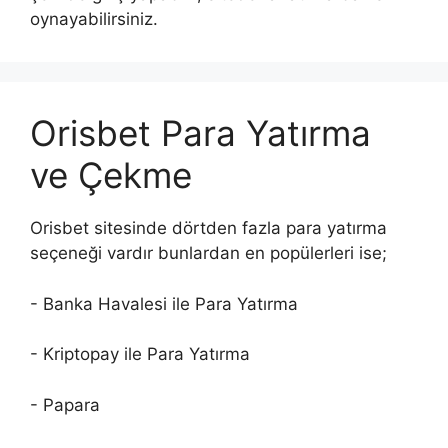
oynayabilirsiniz.
Orisbet Para Yatırma
ve Çekme
Orisbet sitesinde dörtden fazla para yatırma
seçeneği vardır bunlardan en popülerleri ise;
- Banka Havalesi ile Para Yatırma
- Kriptopay ile Para Yatırma
- Papara