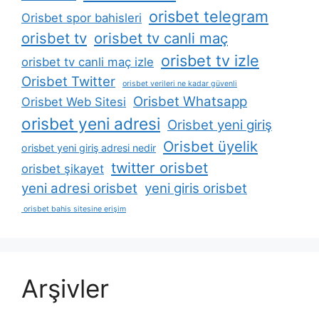
orisbet telegram
Orisbet spor bahisleri
orisbet tv
orisbet tv canli maç
orisbet tv izle
orisbet tv canli maç izle
Orisbet Twitter
orisbet verileri ne kadar güvenli
Orisbet Whatsapp
Orisbet Web Sitesi
orisbet yeni adresi
Orisbet yeni giriş
Orisbet üyelik
orisbet yeni giriş adresi nedir
twitter orisbet
orisbet şikayet
yeni adresi orisbet
yeni giris orisbet
orisbet bahis sitesine erişim
Arşivler