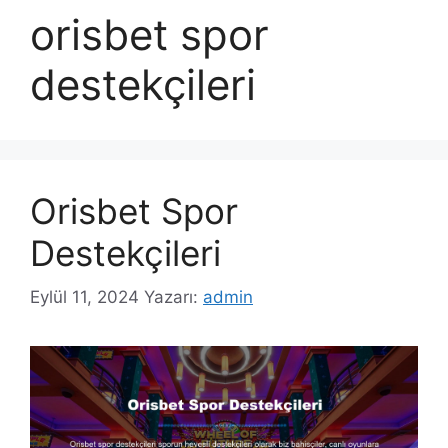
orisbet spor
destekçileri
Orisbet Spor
Destekçileri
Eylül 11, 2024
Yazarı:
admin