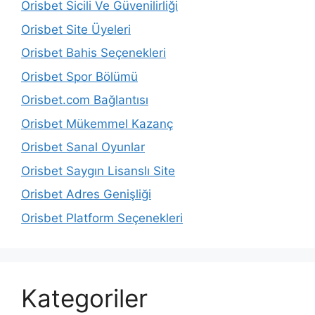
Orisbet Sicili Ve Güvenilirliği
Orisbet Site Üyeleri
Orisbet Bahis Seçenekleri
Orisbet Spor Bölümü
Orisbet.com Bağlantısı
Orisbet Mükemmel Kazanç
Orisbet Sanal Oyunlar
Orisbet Saygın Lisanslı Site
Orisbet Adres Genişliği
Orisbet Platform Seçenekleri
Kategoriler