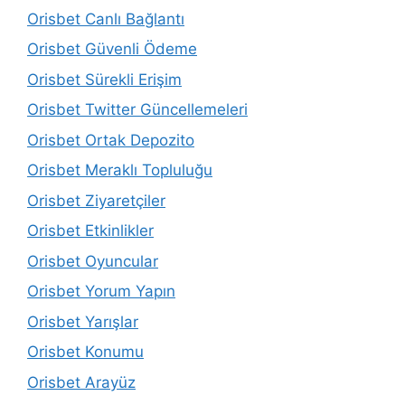
Orisbet Canlı Bağlantı
Orisbet Güvenli Ödeme
Orisbet Sürekli Erişim
Orisbet Twitter Güncellemeleri
Orisbet Ortak Depozito
Orisbet Meraklı Topluluğu
Orisbet Ziyaretçiler
Orisbet Etkinlikler
Orisbet Oyuncular
Orisbet Yorum Yapın
Orisbet Yarışlar
Orisbet Konumu
Orisbet Arayüz