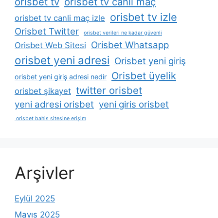
orisbet tv
orisbet tv canli maç
orisbet tv izle
orisbet tv canli maç izle
Orisbet Twitter
orisbet verileri ne kadar güvenli
Orisbet Whatsapp
Orisbet Web Sitesi
orisbet yeni adresi
Orisbet yeni giriş
Orisbet üyelik
orisbet yeni giriş adresi nedir
twitter orisbet
orisbet şikayet
yeni adresi orisbet
yeni giris orisbet
orisbet bahis sitesine erişim
Arşivler
Eylül 2025
Mayıs 2025