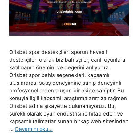
Orisbet spor destekçileri sporun hevesli
destekçileri olarak biz bahisçiler, canlı oyunlara
katılmanın önemini ve değerini anlıyoruz.
Orisbet spor bahis seçenekleri, kapsamlı
uluslararası satış deneyimine sahip deneyimli
profesyonellerden oluşan bir ekibe sahiptir. Bu
konuyla ilgili kapsamlı araştırmalarımıza rağmen
Orisbet adına şikayette bulunamıyoruz. Bu,
sürekli olarak oyun endüstrisine hitap eden ve
kapsamlı talimatlar sunan birkaç web sitesinden
…
Devamını oku…