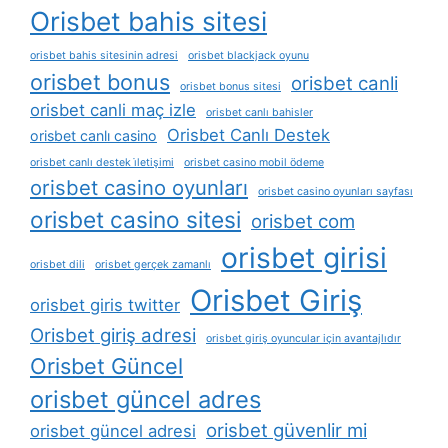
Orisbet bahis sitesi
orisbet bahis sitesinin adresi
orisbet blackjack oyunu
orisbet bonus
orisbet canli
orisbet bonus sitesi
orisbet canli maç izle
orisbet canlı bahisler
Orisbet Canlı Destek
orisbet canlı casino
orisbet canlı destek i̇letişimi
orisbet casino mobil ödeme
orisbet casino oyunları
orisbet casino oyunları sayfası
orisbet casino sitesi
orisbet com
orisbet girisi
orisbet dili
orisbet gerçek zamanlı
Orisbet Giriş
orisbet giris twitter
Orisbet giriş adresi
orisbet giriş oyuncular için avantajlıdır
Orisbet Güncel
orisbet güncel adres
orisbet güvenlir mi
orisbet güncel adresi