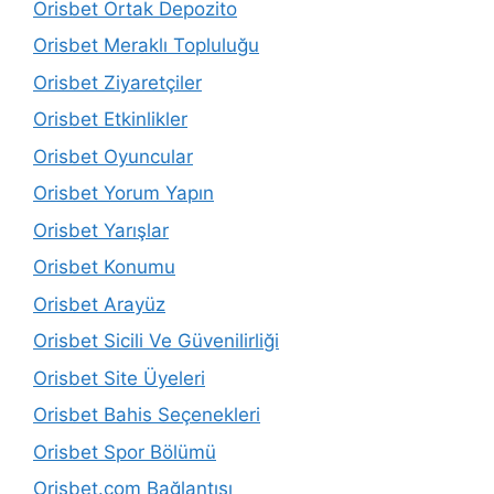
Orisbet Ortak Depozito
Orisbet Meraklı Topluluğu
Orisbet Ziyaretçiler
Orisbet Etkinlikler
Orisbet Oyuncular
Orisbet Yorum Yapın
Orisbet Yarışlar
Orisbet Konumu
Orisbet Arayüz
Orisbet Sicili Ve Güvenilirliği
Orisbet Site Üyeleri
Orisbet Bahis Seçenekleri
Orisbet Spor Bölümü
Orisbet.com Bağlantısı