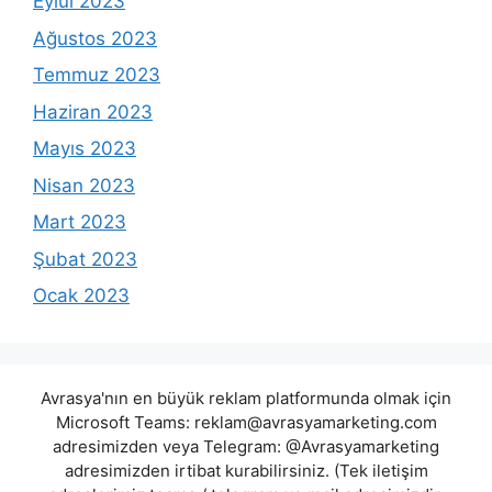
Eylül 2023
Ağustos 2023
Temmuz 2023
Haziran 2023
Mayıs 2023
Nisan 2023
Mart 2023
Şubat 2023
Ocak 2023
Avrasya'nın en büyük reklam platformunda olmak için
Microsoft Teams:
reklam@avrasyamarketing.com
adresimizden veya Telegram: @Avrasyamarketing
adresimizden irtibat kurabilirsiniz. (Tek iletişim