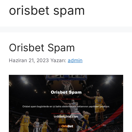
orisbet spam
Orisbet Spam
Haziran 21, 2023
Yazarı:
admin