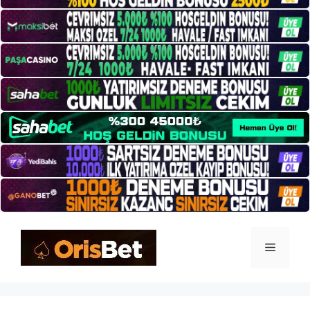
İçeriğe
atla
Menü