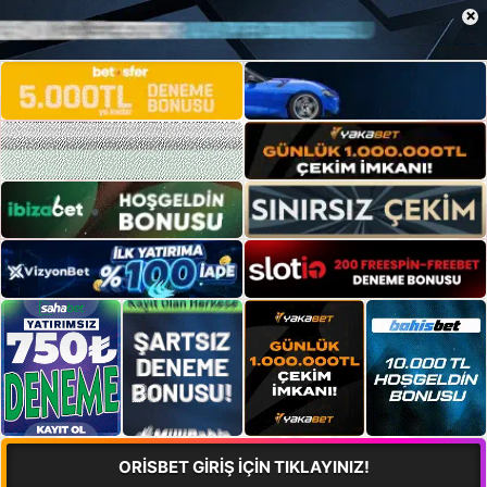
×
ORİSBET GİRİŞ İÇİN TIKLAYINIZ!