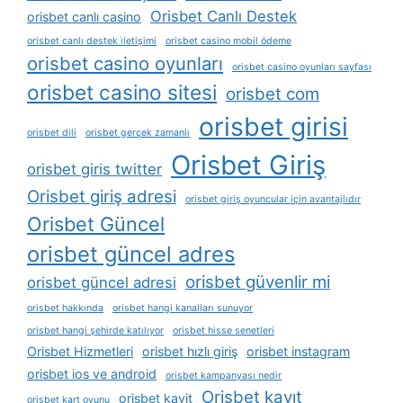
Orisbet Canlı Destek
orisbet canlı casino
orisbet canlı destek i̇letişimi
orisbet casino mobil ödeme
orisbet casino oyunları
orisbet casino oyunları sayfası
orisbet casino sitesi
orisbet com
orisbet girisi
orisbet dili
orisbet gerçek zamanlı
Orisbet Giriş
orisbet giris twitter
Orisbet giriş adresi
orisbet giriş oyuncular için avantajlıdır
Orisbet Güncel
orisbet güncel adres
orisbet güvenlir mi
orisbet güncel adresi
orisbet hakkında
orisbet hangi kanalları sunuyor
orisbet hangi şehirde katılıyor
orisbet hisse senetleri
Orisbet Hizmetleri
orisbet hızlı giriş
orisbet instagram
orisbet ios ve android
orisbet kampanyası nedir
Orisbet kayıt
orisbet kayit
orisbet kart oyunu