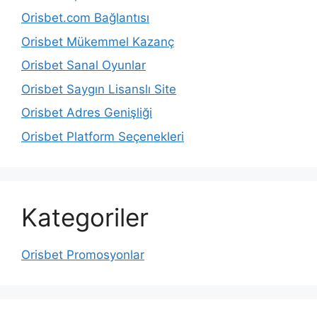
Orisbet.com Bağlantısı
Orisbet Mükemmel Kazanç
Orisbet Sanal Oyunlar
Orisbet Saygın Lisanslı Site
Orisbet Adres Genişliği
Orisbet Platform Seçenekleri
Kategoriler
Orisbet Promosyonlar