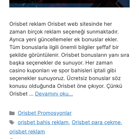
Orisbet reklam Orisbet web sitesinde her
zaman birçok reklam seçeneği sunmaktadır.
Ayrıca yeni güncellemeler ek bonuslar ekler.
Tüm bonuslarla ilgili önemli bilgiler şeffaf bir
şekilde görüntülenir. Orisbet bonusların yanı sıra
başka seçenekler de sunuyor. Her zaman
casino kuponları ve spor bahisleri iptali gibi
seçenekler sunuyoruz. Ücretsiz bonuslar söz
konusu olduğunda Orisbet öne çıkıyor. Çünkü
Orisbet …
Devamını oku…
Kategoriler
Orisbet Promosyonlar
Etiketler
orisbet bahis reklam
,
Orisbet para çekme
,
orisbet reklam