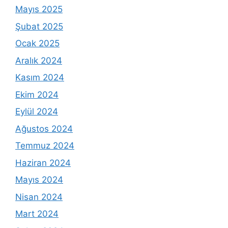
Mayıs 2025
Şubat 2025
Ocak 2025
Aralık 2024
Kasım 2024
Ekim 2024
Eylül 2024
Ağustos 2024
Temmuz 2024
Haziran 2024
Mayıs 2024
Nisan 2024
Mart 2024