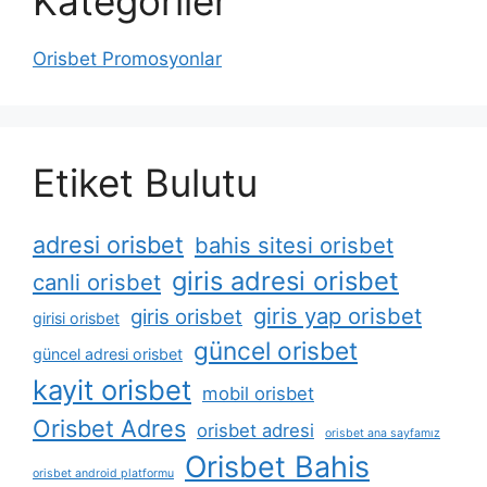
Kategoriler
Orisbet Promosyonlar
Etiket Bulutu
adresi orisbet
bahis sitesi orisbet
giris adresi orisbet
canli orisbet
giris yap orisbet
giris orisbet
girisi orisbet
güncel orisbet
güncel adresi orisbet
kayit orisbet
mobil orisbet
Orisbet Adres
orisbet adresi
orisbet ana sayfamız
Orisbet Bahis
orisbet android platformu