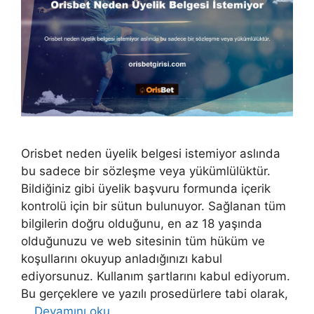
Orisbet neden üyelik belgesi istemiyor aslında
bu sadece bir sözleşme veya yükümlülüktür.
Bildiğiniz gibi üyelik başvuru formunda içerik
kontrolü için bir sütun bulunuyor. Sağlanan tüm
bilgilerin doğru olduğunu, en az 18 yaşında
olduğunuzu ve web sitesinin tüm hüküm ve
koşullarını okuyup anladığınızı kabul
ediyorsunuz. Kullanım şartlarını kabul ediyorum.
Bu gerçeklere ve yazılı prosedürlere tabi olarak,
…
Devamını oku…