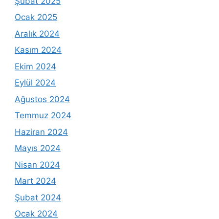
Şubat 2025
Ocak 2025
Aralık 2024
Kasım 2024
Ekim 2024
Eylül 2024
Ağustos 2024
Temmuz 2024
Haziran 2024
Mayıs 2024
Nisan 2024
Mart 2024
Şubat 2024
Ocak 2024