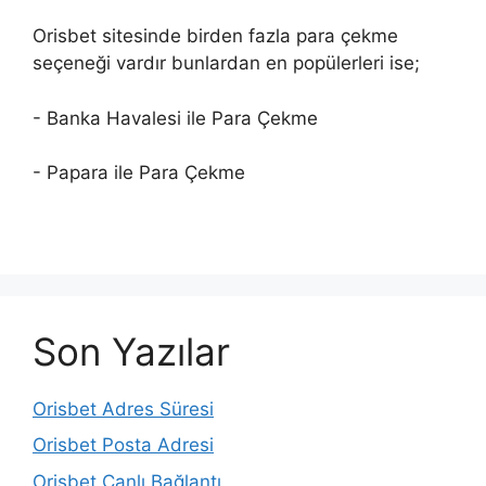
Orisbet sitesinde birden fazla para çekme
seçeneği vardır bunlardan en popülerleri ise;
- Banka Havalesi ile Para Çekme
- Papara ile Para Çekme
Son Yazılar
Orisbet Adres Süresi
Orisbet Posta Adresi
Orisbet Canlı Bağlantı