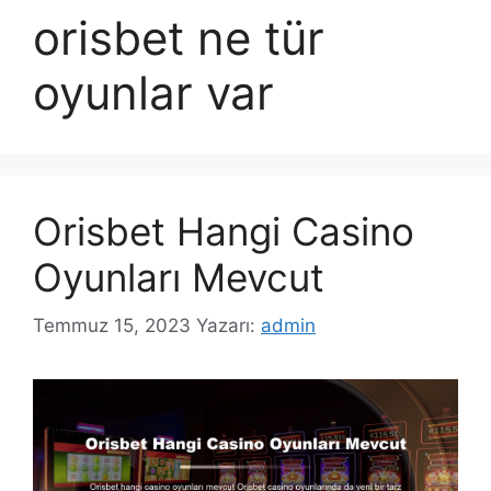
orisbet ne tür
oyunlar var
Orisbet Hangi Casino
Oyunları Mevcut
Temmuz 15, 2023
Yazarı:
admin