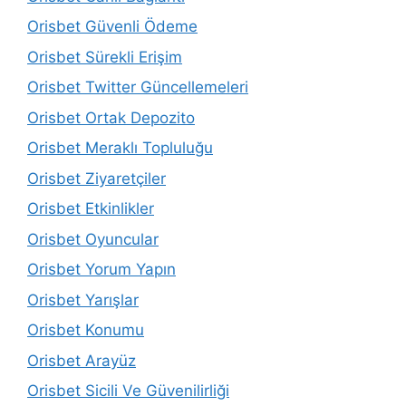
Orisbet Güvenli Ödeme
Orisbet Sürekli Erişim
Orisbet Twitter Güncellemeleri
Orisbet Ortak Depozito
Orisbet Meraklı Topluluğu
Orisbet Ziyaretçiler
Orisbet Etkinlikler
Orisbet Oyuncular
Orisbet Yorum Yapın
Orisbet Yarışlar
Orisbet Konumu
Orisbet Arayüz
Orisbet Sicili Ve Güvenilirliği