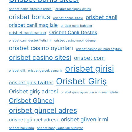
orisbet bahis sitesinin adresi
orisbet blackjack oyunu
orisbet bonus
orisbet canli
orisbet bonus sitesi
orisbet canli maç izle
orisbet canlı bahisler
Orisbet Canlı Destek
orisbet canlı casino
orisbet canlı destek i̇letişimi
orisbet casino mobil ödeme
orisbet casino oyunları
orisbet casino oyunları sayfası
orisbet casino sitesi
orisbet com
orisbet girisi
orisbet dili
orisbet gerçek zamanlı
Orisbet Giriş
orisbet giris twitter
Orisbet giriş adresi
orisbet giriş oyuncular için avantajlıdır
Orisbet Güncel
orisbet güncel adres
orisbet güvenlir mi
orisbet güncel adresi
orisbet hakkında
orisbet hangi kanalları sunuyor