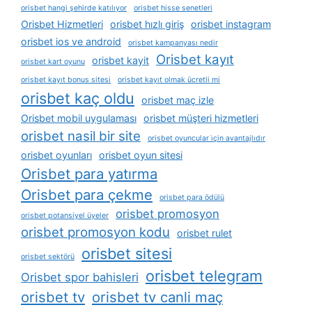
orisbet hangi şehirde katılıyor
orisbet hisse senetleri
Orisbet Hizmetleri
orisbet hızlı giriş
orisbet instagram
orisbet ios ve android
orisbet kampanyası nedir
Orisbet kayıt
orisbet kayit
orisbet kart oyunu
orisbet kayıt bonus sitesi
orisbet kayıt olmak ücretli mi
orisbet kaç oldu
orisbet maç izle
Orisbet mobil uygulaması
orisbet müşteri hizmetleri
orisbet nasil bir site
orisbet oyuncular i̇çin avantajlıdır
orisbet oyunları
orisbet oyun sitesi
Orisbet para yatırma
Orisbet para çekme
orisbet para ödülü
orisbet promosyon
orisbet potansiyel üyeler
orisbet promosyon kodu
orisbet rulet
orisbet sitesi
orisbet sektörü
orisbet telegram
Orisbet spor bahisleri
orisbet tv
orisbet tv canli maç