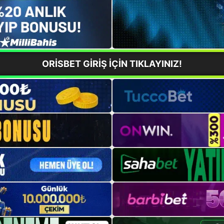
ORİSBET GİRİŞ İÇİN TIKLAYINIZ!