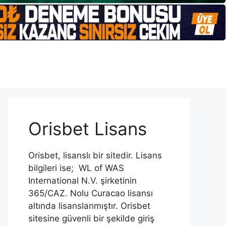
Orisbet Lisans
Orisbet, lisanslı bir sitedir. Lisans
bilgileri ise; WL of WAS
International N.V. şirketinin
365/CAZ. Nolu Curacao lisansı
altında lisanslanmıştır. Orisbet
sitesine güvenli bir şekilde giriş