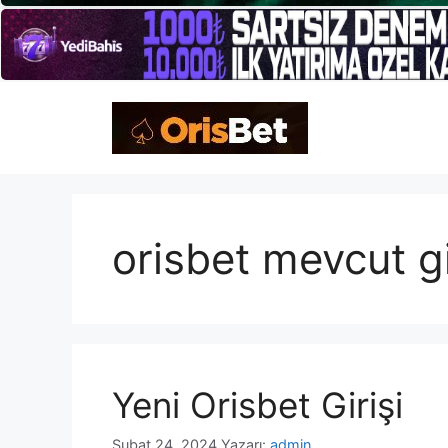
İçeriğe
atla
orisbet mevcut gi
Yeni Orisbet Girişi
Şubat 24, 2024
Yazarı:
admin