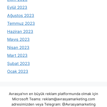
Eylül 2023
Ağustos 2023
Temmuz 2023
Haziran 2023
Mayıs 2023
Nisan 2023
Mart 2023
Şubat 2023
Ocak 2023
Avrasya'nın en büyük reklam platformunda olmak için
Microsoft Teams:
reklam@avrasyamarketing.com
adresimizden veya Telegram: @Avrasyamarketing