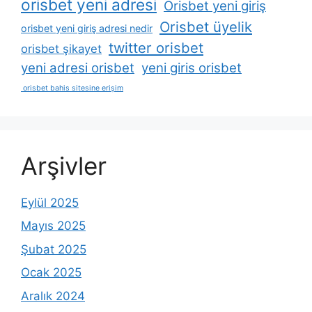
orisbet yeni adresi
Orisbet yeni giriş
Orisbet üyelik
orisbet yeni giriş adresi nedir
twitter orisbet
orisbet şikayet
yeni adresi orisbet
yeni giris orisbet
orisbet bahis sitesine erişim
Arşivler
Eylül 2025
Mayıs 2025
Şubat 2025
Ocak 2025
Aralık 2024