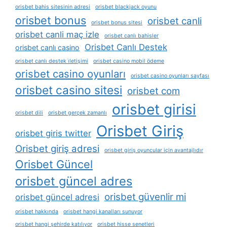
orisbet bahis sitesinin adresi
orisbet blackjack oyunu
orisbet bonus
orisbet canli
orisbet bonus sitesi
orisbet canli maç izle
orisbet canlı bahisler
Orisbet Canlı Destek
orisbet canlı casino
orisbet canlı destek i̇letişimi
orisbet casino mobil ödeme
orisbet casino oyunları
orisbet casino oyunları sayfası
orisbet casino sitesi
orisbet com
orisbet girisi
orisbet dili
orisbet gerçek zamanlı
Orisbet Giriş
orisbet giris twitter
Orisbet giriş adresi
orisbet giriş oyuncular için avantajlıdır
Orisbet Güncel
orisbet güncel adres
orisbet güvenlir mi
orisbet güncel adresi
orisbet hakkında
orisbet hangi kanalları sunuyor
orisbet hangi şehirde katılıyor
orisbet hisse senetleri