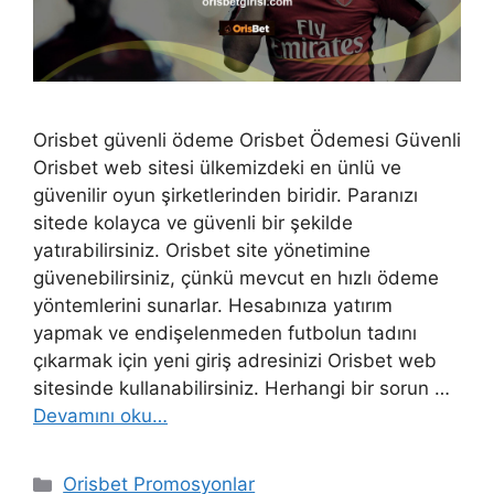
Orisbet güvenli ödeme Orisbet Ödemesi Güvenli
Orisbet web sitesi ülkemizdeki en ünlü ve
güvenilir oyun şirketlerinden biridir. Paranızı
sitede kolayca ve güvenli bir şekilde
yatırabilirsiniz. Orisbet site yönetimine
güvenebilirsiniz, çünkü mevcut en hızlı ödeme
yöntemlerini sunarlar. Hesabınıza yatırım
yapmak ve endişelenmeden futbolun tadını
çıkarmak için yeni giriş adresinizi Orisbet web
sitesinde kullanabilirsiniz. Herhangi bir sorun …
Devamını oku…
Kategoriler
Orisbet Promosyonlar