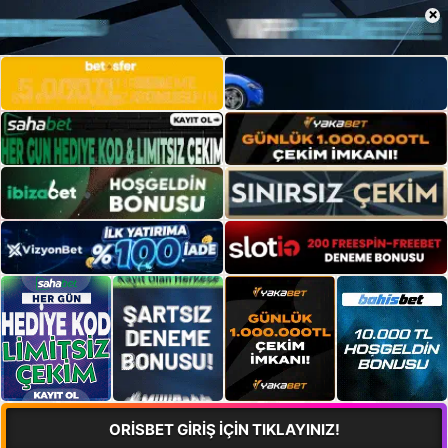
×
ORİSBET GİRİŞ İÇİN TIKLAYINIZ!