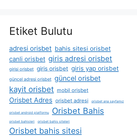
Etiket Bulutu
adresi orisbet
bahis sitesi orisbet
giris adresi orisbet
canli orisbet
giris yap orisbet
giris orisbet
girisi orisbet
güncel orisbet
güncel adresi orisbet
kayit orisbet
mobil orisbet
Orisbet Adres
orisbet adresi
orisbet ana sayfamız
Orisbet Bahis
orisbet android platformu
orisbet bahisleri
orisbet bahis siteleri
Orisbet bahis sitesi