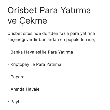
Orisbet Para Yatırma
ve Çekme
Orisbet sitesinde dörtden fazla para yatırma
seçeneği vardır bunlardan en popülerleri ise;
- Banka Havalesi ile Para Yatırma
- Kriptopay ile Para Yatırma
- Papara
- Anında Havale
- Payfix