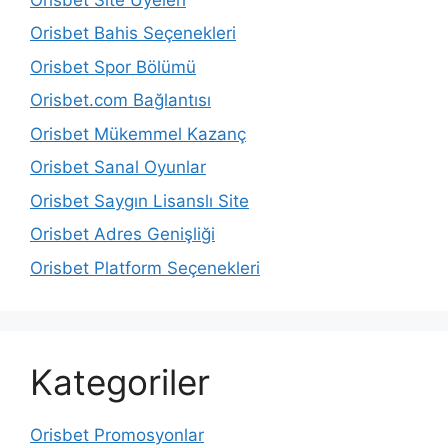
Orisbet Bahis Seçenekleri
Orisbet Spor Bölümü
Orisbet.com Bağlantısı
Orisbet Mükemmel Kazanç
Orisbet Sanal Oyunlar
Orisbet Saygın Lisanslı Site
Orisbet Adres Genişliği
Orisbet Platform Seçenekleri
Kategoriler
Orisbet Promosyonlar