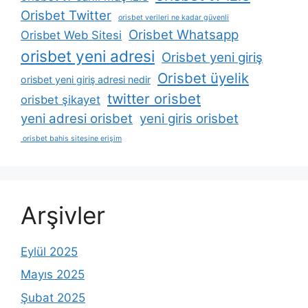
Orisbet Twitter
orisbet verileri ne kadar güvenli
Orisbet Whatsapp
Orisbet Web Sitesi
orisbet yeni adresi
Orisbet yeni giriş
Orisbet üyelik
orisbet yeni giriş adresi nedir
twitter orisbet
orisbet şikayet
yeni adresi orisbet
yeni giris orisbet
orisbet bahis sitesine erişim
Arşivler
Eylül 2025
Mayıs 2025
Şubat 2025