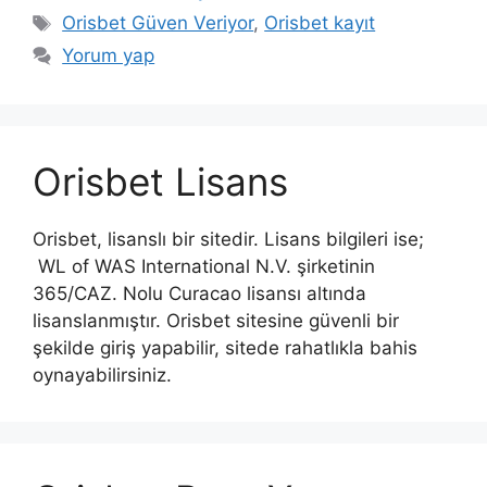
Etiketler
Orisbet Güven Veriyor
,
Orisbet kayıt
Yorum yap
Orisbet Lisans
Orisbet, lisanslı bir sitedir. Lisans bilgileri ise;
WL of WAS International N.V. şirketinin
365/CAZ. Nolu Curacao lisansı altında
lisanslanmıştır. Orisbet sitesine güvenli bir
şekilde giriş yapabilir, sitede rahatlıkla bahis
oynayabilirsiniz.