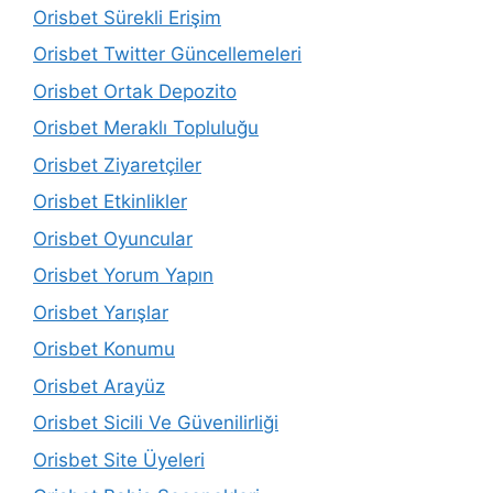
Orisbet Sürekli Erişim
Orisbet Twitter Güncellemeleri
Orisbet Ortak Depozito
Orisbet Meraklı Topluluğu
Orisbet Ziyaretçiler
Orisbet Etkinlikler
Orisbet Oyuncular
Orisbet Yorum Yapın
Orisbet Yarışlar
Orisbet Konumu
Orisbet Arayüz
Orisbet Sicili Ve Güvenilirliği
Orisbet Site Üyeleri