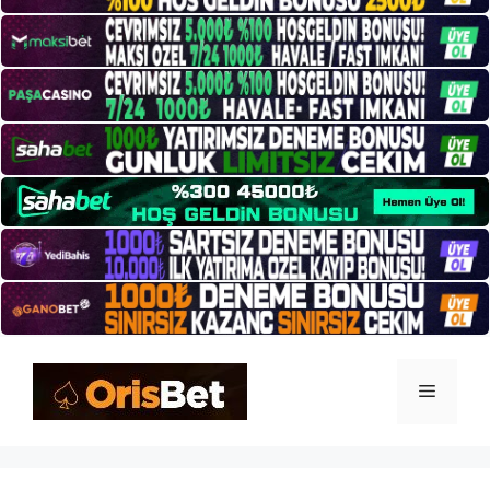
İçeriğe
atla
Menü