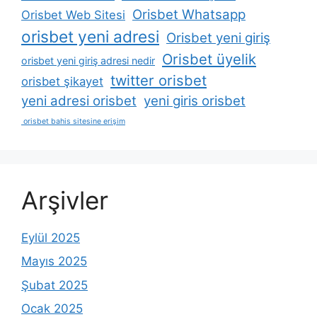
Orisbet Whatsapp
Orisbet Web Sitesi
orisbet yeni adresi
Orisbet yeni giriş
Orisbet üyelik
orisbet yeni giriş adresi nedir
twitter orisbet
orisbet şikayet
yeni adresi orisbet
yeni giris orisbet
orisbet bahis sitesine erişim
Arşivler
Eylül 2025
Mayıs 2025
Şubat 2025
Ocak 2025