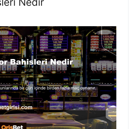
leri Nedir