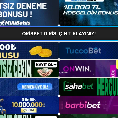
ORİSBET GİRİŞ İÇİN TIKLAYINIZ!