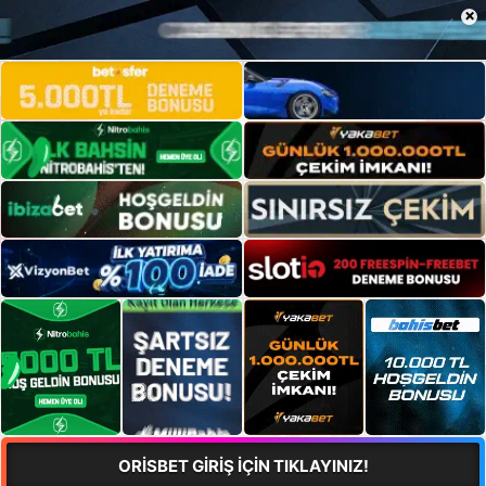
×
ORİSBET GİRİŞ İÇİN TIKLAYINIZ!