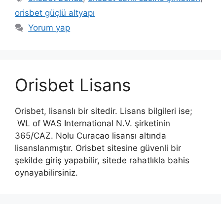
orisbet güçlü altyapı
Yorum yap
Orisbet Lisans
Orisbet, lisanslı bir sitedir. Lisans bilgileri ise;
WL of WAS International N.V. şirketinin
365/CAZ. Nolu Curacao lisansı altında
lisanslanmıştır. Orisbet sitesine güvenli bir
şekilde giriş yapabilir, sitede rahatlıkla bahis
oynayabilirsiniz.