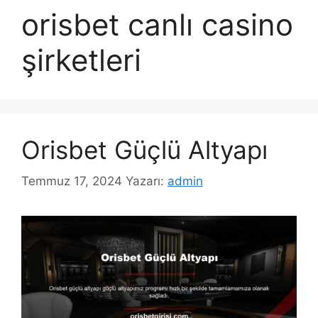
orisbet canlı casino
şirketleri
Orisbet Güçlü Altyapı
Temmuz 17, 2024
Yazarı:
admin