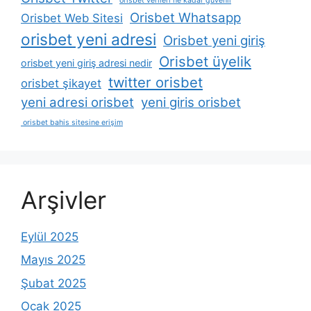
orisbet verileri ne kadar güvenli
Orisbet Whatsapp
Orisbet Web Sitesi
orisbet yeni adresi
Orisbet yeni giriş
Orisbet üyelik
orisbet yeni giriş adresi nedir
twitter orisbet
orisbet şikayet
yeni adresi orisbet
yeni giris orisbet
orisbet bahis sitesine erişim
Arşivler
Eylül 2025
Mayıs 2025
Şubat 2025
Ocak 2025