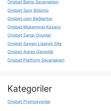
Orisbet Bahis Seçenekleri
Orisbet Spor Bölümü
Orisbet.com Bağlantısı
Orisbet Mükemmel Kazanç
Orisbet Sanal Oyunlar
Orisbet Saygın Lisanslı Site
Orisbet Adres Genişliği
Orisbet Platform Seçenekleri
Kategoriler
Orisbet Promosyonlar