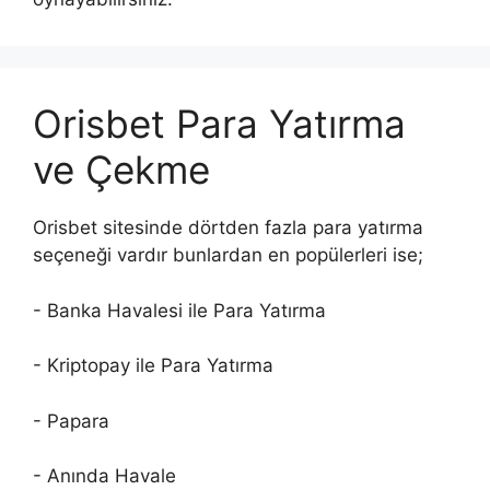
Orisbet Para Yatırma
ve Çekme
Orisbet sitesinde dörtden fazla para yatırma
seçeneği vardır bunlardan en popülerleri ise;
- Banka Havalesi ile Para Yatırma
- Kriptopay ile Para Yatırma
- Papara
- Anında Havale