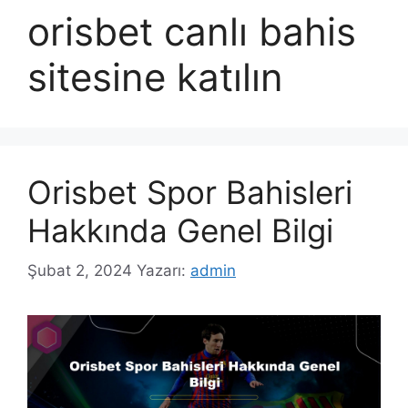
orisbet canlı bahis
sitesine katılın
Orisbet Spor Bahisleri
Hakkında Genel Bilgi
Şubat 2, 2024
Yazarı:
admin