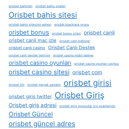
orisbet bahisleri
orisbet bahis siteleri
Orisbet bahis sitesi
orisbet bahis sitesinin adresi
orisbet blackjack oyunu
orisbet bonus
orisbet canli
orisbet bonus sitesi
orisbet canli maç izle
orisbet canlı bahisler
Orisbet Canlı Destek
orisbet canlı casino
orisbet canlı destek i̇letişimi
orisbet casino mobil ödeme
orisbet casino oyunları
orisbet casino oyunları sayfası
orisbet casino sitesi
orisbet com
orisbet girisi
orisbet dili
orisbet gerçek zamanlı
Orisbet Giriş
orisbet giris twitter
Orisbet giriş adresi
orisbet giriş oyuncular için avantajlıdır
Orisbet Güncel
orisbet güncel adres