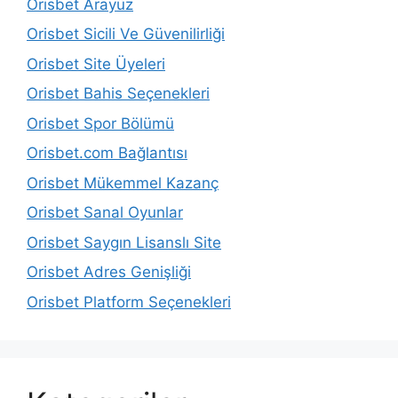
Orisbet Arayüz
Orisbet Sicili Ve Güvenilirliği
Orisbet Site Üyeleri
Orisbet Bahis Seçenekleri
Orisbet Spor Bölümü
Orisbet.com Bağlantısı
Orisbet Mükemmel Kazanç
Orisbet Sanal Oyunlar
Orisbet Saygın Lisanslı Site
Orisbet Adres Genişliği
Orisbet Platform Seçenekleri