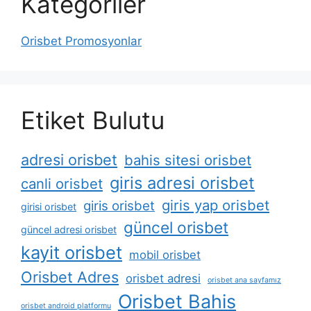
Kategoriler
Orisbet Promosyonlar
Etiket Bulutu
adresi orisbet
bahis sitesi orisbet
giris adresi orisbet
canli orisbet
giris yap orisbet
giris orisbet
girisi orisbet
güncel orisbet
güncel adresi orisbet
kayit orisbet
mobil orisbet
Orisbet Adres
orisbet adresi
orisbet ana sayfamız
Orisbet Bahis
orisbet android platformu