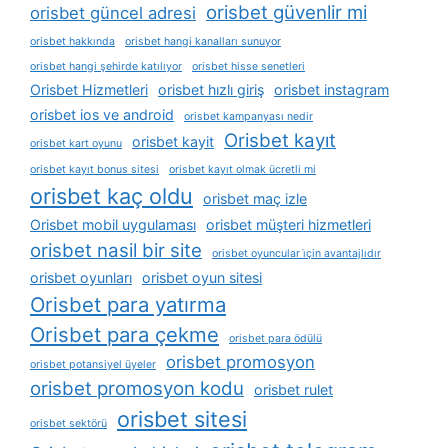
orisbet güvenlir mi
orisbet güncel adresi
orisbet hakkında
orisbet hangi kanalları sunuyor
orisbet hangi şehirde katılıyor
orisbet hisse senetleri
Orisbet Hizmetleri
orisbet hızlı giriş
orisbet instagram
orisbet ios ve android
orisbet kampanyası nedir
Orisbet kayıt
orisbet kayit
orisbet kart oyunu
orisbet kayıt bonus sitesi
orisbet kayıt olmak ücretli mi
orisbet kaç oldu
orisbet maç izle
Orisbet mobil uygulaması
orisbet müşteri hizmetleri
orisbet nasil bir site
orisbet oyuncular i̇çin avantajlıdır
orisbet oyunları
orisbet oyun sitesi
Orisbet para yatırma
Orisbet para çekme
orisbet para ödülü
orisbet promosyon
orisbet potansiyel üyeler
orisbet promosyon kodu
orisbet rulet
orisbet sitesi
orisbet sektörü