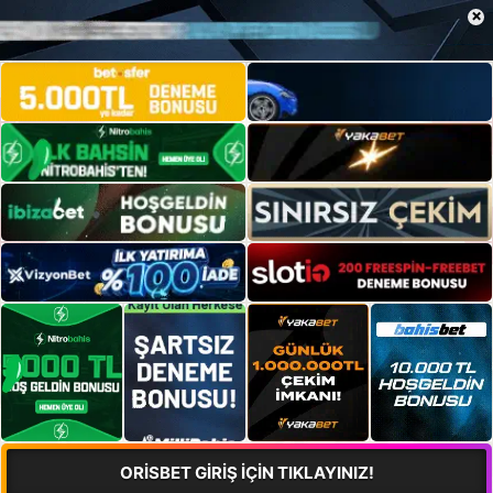
×
ORİSBET GİRİŞ İÇİN TIKLAYINIZ!