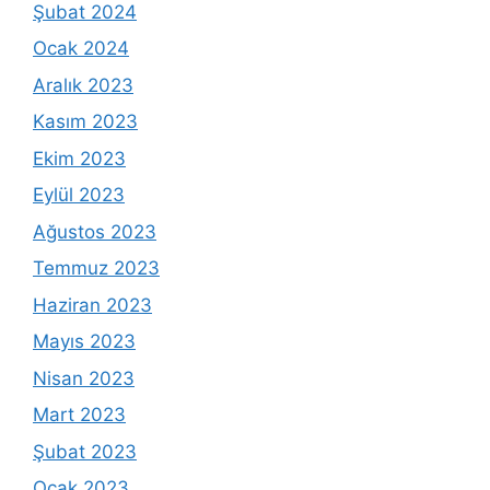
Şubat 2024
Ocak 2024
Aralık 2023
Kasım 2023
Ekim 2023
Eylül 2023
Ağustos 2023
Temmuz 2023
Haziran 2023
Mayıs 2023
Nisan 2023
Mart 2023
Şubat 2023
Ocak 2023