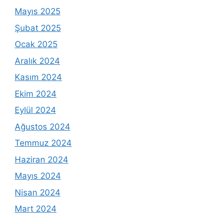
Mayıs 2025
Şubat 2025
Ocak 2025
Aralık 2024
Kasım 2024
Ekim 2024
Eylül 2024
Ağustos 2024
Temmuz 2024
Haziran 2024
Mayıs 2024
Nisan 2024
Mart 2024