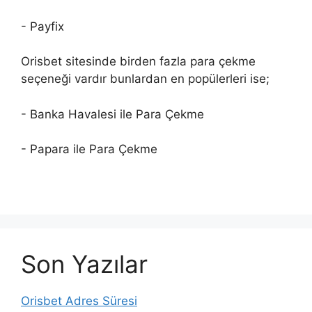
- Payfix
Orisbet sitesinde birden fazla para çekme
seçeneği vardır bunlardan en popülerleri ise;
- Banka Havalesi ile Para Çekme
- Papara ile Para Çekme
Son Yazılar
Orisbet Adres Süresi