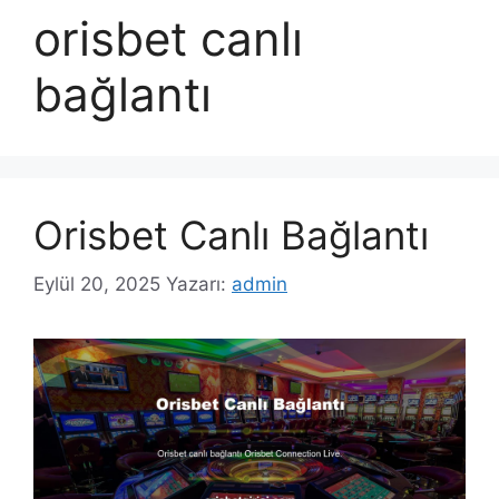
orisbet canlı
bağlantı
Orisbet Canlı Bağlantı
Eylül 20, 2025
Yazarı:
admin