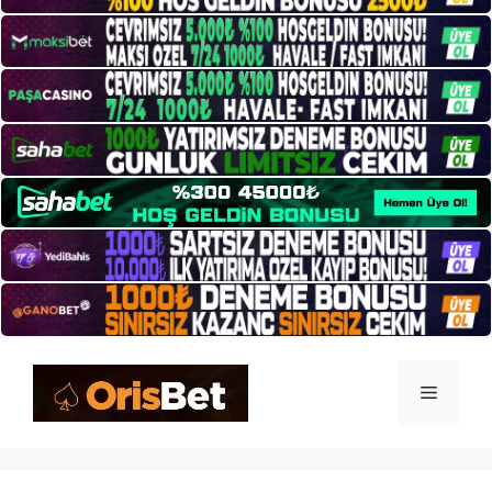
İçeriğe
atla
Menü