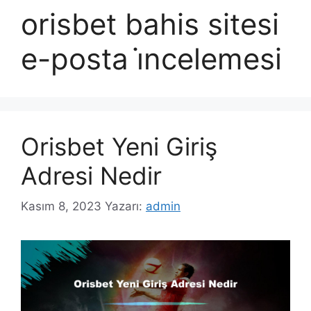
orisbet bahis sitesi
e-posta i̇ncelemesi
Orisbet Yeni Giriş
Adresi Nedir
Kasım 8, 2023
Yazarı:
admin