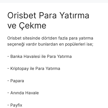
Orisbet Para Yatırma
ve Çekme
Orisbet sitesinde dörtden fazla para yatırma
seçeneği vardır bunlardan en popülerleri ise;
- Banka Havalesi ile Para Yatırma
- Kriptopay ile Para Yatırma
- Papara
- Anında Havale
- Payfix