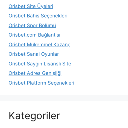
Orisbet Site Üyeleri
Orisbet Bahis Seçenekleri
Orisbet Spor Bölümü
Orisbet.com Bağlantısı
Orisbet Mükemmel Kazanç
Orisbet Sanal Oyunlar
Orisbet Saygın Lisanslı Site
Orisbet Adres Genişliği
Orisbet Platform Seçenekleri
Kategoriler