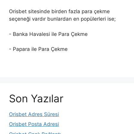
Orisbet sitesinde birden fazla para çekme
seçeneği vardır bunlardan en popülerleri ise;
- Banka Havalesi ile Para Çekme
- Papara ile Para Çekme
Son Yazılar
Orisbet Adres Süresi
Orisbet Posta Adresi