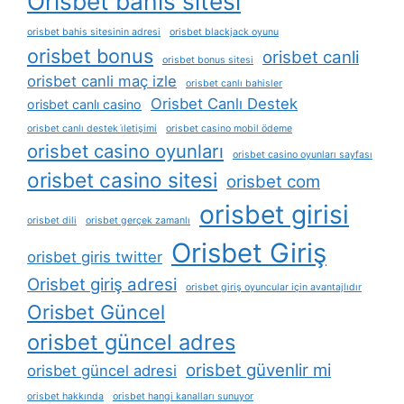
Orisbet bahis sitesi
orisbet bahis sitesinin adresi
orisbet blackjack oyunu
orisbet bonus
orisbet canli
orisbet bonus sitesi
orisbet canli maç izle
orisbet canlı bahisler
Orisbet Canlı Destek
orisbet canlı casino
orisbet canlı destek i̇letişimi
orisbet casino mobil ödeme
orisbet casino oyunları
orisbet casino oyunları sayfası
orisbet casino sitesi
orisbet com
orisbet girisi
orisbet dili
orisbet gerçek zamanlı
Orisbet Giriş
orisbet giris twitter
Orisbet giriş adresi
orisbet giriş oyuncular için avantajlıdır
Orisbet Güncel
orisbet güncel adres
orisbet güvenlir mi
orisbet güncel adresi
orisbet hakkında
orisbet hangi kanalları sunuyor