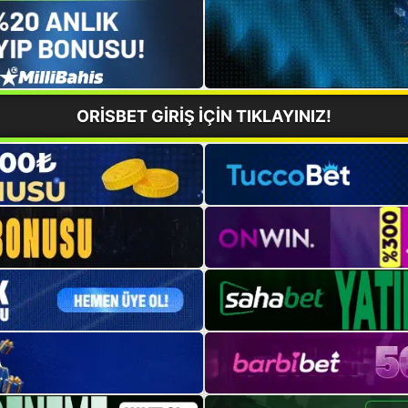
ORİSBET GİRİŞ İÇİN TIKLAYINIZ!