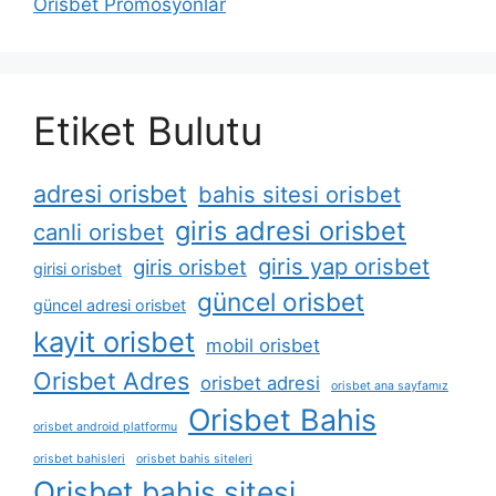
Orisbet Promosyonlar
Etiket Bulutu
adresi orisbet
bahis sitesi orisbet
giris adresi orisbet
canli orisbet
giris yap orisbet
giris orisbet
girisi orisbet
güncel orisbet
güncel adresi orisbet
kayit orisbet
mobil orisbet
Orisbet Adres
orisbet adresi
orisbet ana sayfamız
Orisbet Bahis
orisbet android platformu
orisbet bahisleri
orisbet bahis siteleri
Orisbet bahis sitesi