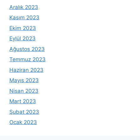
Aralık 2023
Kasım 2023
Ekim 2023
Eylül 2023
Ağustos 2023
Temmuz 2023
Haziran 2023
Mayıs 2023
Nisan 2023
Mart 2023
Şubat 2023
Ocak 2023