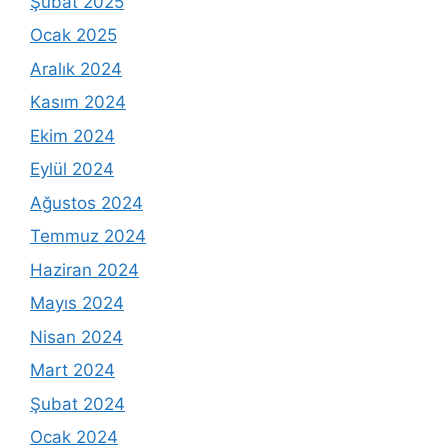
Şubat 2025
Ocak 2025
Aralık 2024
Kasım 2024
Ekim 2024
Eylül 2024
Ağustos 2024
Temmuz 2024
Haziran 2024
Mayıs 2024
Nisan 2024
Mart 2024
Şubat 2024
Ocak 2024