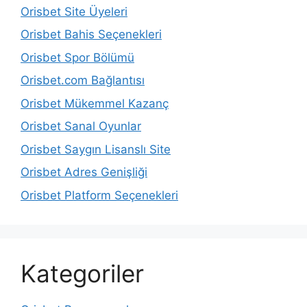
Orisbet Site Üyeleri
Orisbet Bahis Seçenekleri
Orisbet Spor Bölümü
Orisbet.com Bağlantısı
Orisbet Mükemmel Kazanç
Orisbet Sanal Oyunlar
Orisbet Saygın Lisanslı Site
Orisbet Adres Genişliği
Orisbet Platform Seçenekleri
Kategoriler