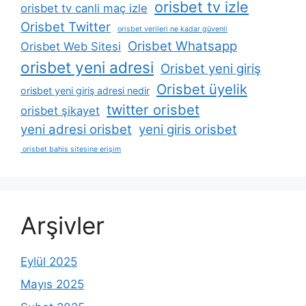
orisbet tv izle
orisbet tv canli maç izle
Orisbet Twitter
orisbet verileri ne kadar güvenli
Orisbet Whatsapp
Orisbet Web Sitesi
orisbet yeni adresi
Orisbet yeni giriş
Orisbet üyelik
orisbet yeni giriş adresi nedir
twitter orisbet
orisbet şikayet
yeni adresi orisbet
yeni giris orisbet
orisbet bahis sitesine erişim
Arşivler
Eylül 2025
Mayıs 2025