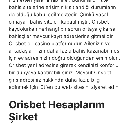
hizmetten yararlanabilirler. Bununla birlikte
bahis sitelerine erişimin kısıtlandığı durumların
da olduğu kabul edilmektedir. Çünkü yasal
olmayan bahis siteleri kapatılmıştır. Orisbet
kaydolurken herhangi bir sorun ortaya çıkarsa
bahisçiler mevcut kayıt adreslerine gitmelidir.
Orisbet bir casino platformudur. Ailenizin ve
arkadaşlarınızın daha fazla bahis kazanabilmesi
için ev adresinizin doğru olduğundan emin olun.
Orisbet yeni adresine girerek kendinizi konforlu
bir dünyaya kaptırabilirsiniz. Mevcut Orisbet
giriş adresiniz hakkında daha fazla bilgi
edinmek için lütfen bu web sitesini ziyaret edin
Orisbet Hesaplarım
Şirket