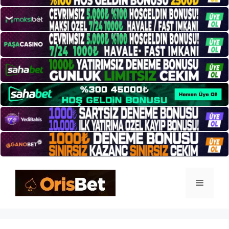
İçeriğe
atla
Menü