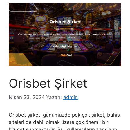
Orisbet Şirket
Nisan 23, 2024
Yazarı:
admin
Orisbet şirket günümüzde pek çok şirket, bahis
siteleri de dahil olmak üzere çok önemli bir
hizmet sunmaktadır. Bu, kullanıcıların şanslarını