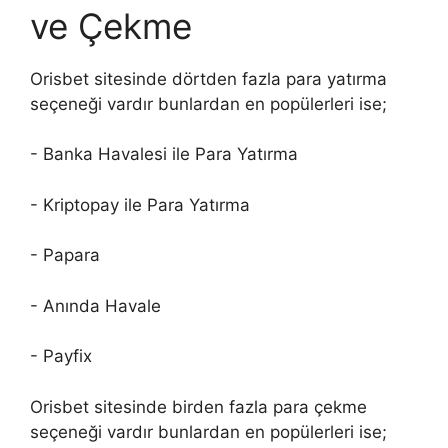
ve Çekme
Orisbet sitesinde dörtden fazla para yatırma
seçeneği vardır bunlardan en popülerleri ise;
- Banka Havalesi ile Para Yatırma
- Kriptopay ile Para Yatırma
- Papara
- Anında Havale
- Payfix
Orisbet sitesinde birden fazla para çekme
seçeneği vardır bunlardan en popülerleri ise;