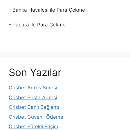
- Banka Havalesi ile Para Çekme
- Papara ile Para Çekme
Son Yazılar
Orisbet Adres Süresi
Orisbet Posta Adresi
Orisbet Canlı Bağlantı
Orisbet Güvenli Ödeme
Orisbet Sürekli Erişim