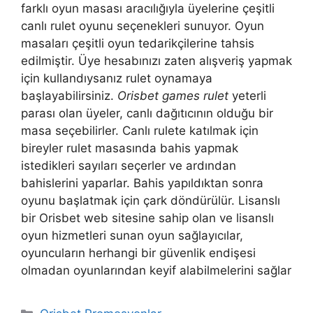
farklı oyun masası aracılığıyla üyelerine çeşitli
canlı rulet oyunu seçenekleri sunuyor. Oyun
masaları çeşitli oyun tedarikçilerine tahsis
edilmiştir. Üye hesabınızı zaten alışveriş yapmak
için kullandıysanız rulet oynamaya
başlayabilirsiniz.
Orisbet games rulet
yeterli
parası olan üyeler, canlı dağıtıcının olduğu bir
masa seçebilirler. Canlı rulete katılmak için
bireyler rulet masasında bahis yapmak
istedikleri sayıları seçerler ve ardından
bahislerini yaparlar. Bahis yapıldıktan sonra
oyunu başlatmak için çark döndürülür. Lisanslı
bir Orisbet web sitesine sahip olan ve lisanslı
oyun hizmetleri sunan oyun sağlayıcılar,
oyuncuların herhangi bir güvenlik endişesi
olmadan oyunlarından keyif alabilmelerini sağlar
Kategoriler