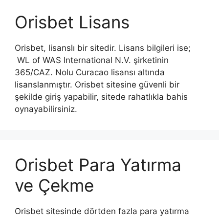
Orisbet Lisans
Orisbet, lisanslı bir sitedir. Lisans bilgileri ise;
WL of WAS International N.V. şirketinin
365/CAZ. Nolu Curacao lisansı altında
lisanslanmıştır. Orisbet sitesine güvenli bir
şekilde giriş yapabilir, sitede rahatlıkla bahis
oynayabilirsiniz.
Orisbet Para Yatırma
ve Çekme
Orisbet sitesinde dörtden fazla para yatırma