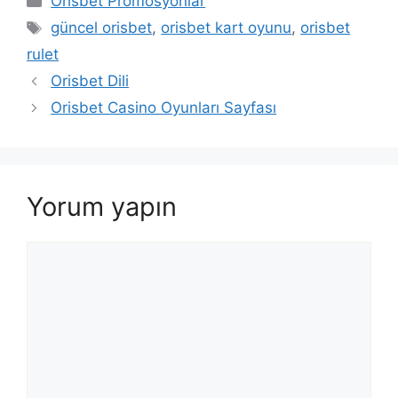
Orisbet Promosyonlar
Etiketler
güncel orisbet
,
orisbet kart oyunu
,
orisbet
rulet
Orisbet Dili
Orisbet Casino Oyunları Sayfası
Yorum yapın
Yorum