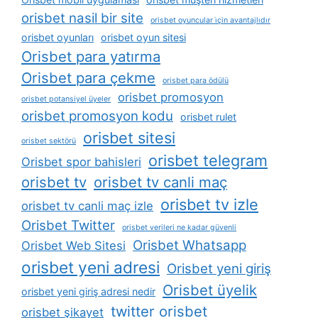
orisbet nasil bir site
orisbet oyuncular i̇çin avantajlıdır
orisbet oyunları
orisbet oyun sitesi
Orisbet para yatırma
Orisbet para çekme
orisbet para ödülü
orisbet promosyon
orisbet potansiyel üyeler
orisbet promosyon kodu
orisbet rulet
orisbet sitesi
orisbet sektörü
orisbet telegram
Orisbet spor bahisleri
orisbet tv
orisbet tv canli maç
orisbet tv izle
orisbet tv canli maç izle
Orisbet Twitter
orisbet verileri ne kadar güvenli
Orisbet Whatsapp
Orisbet Web Sitesi
orisbet yeni adresi
Orisbet yeni giriş
Orisbet üyelik
orisbet yeni giriş adresi nedir
twitter orisbet
orisbet şikayet