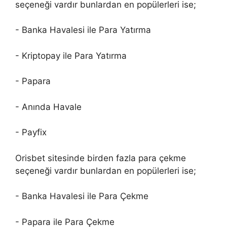
seçeneği vardır bunlardan en popülerleri ise;
- Banka Havalesi ile Para Yatırma
- Kriptopay ile Para Yatırma
- Papara
- Anında Havale
- Payfix
Orisbet sitesinde birden fazla para çekme
seçeneği vardır bunlardan en popülerleri ise;
- Banka Havalesi ile Para Çekme
- Papara ile Para Çekme