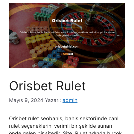
Orisbet Rulet
Mayıs 9, 2024
Yazarı:
admin
Orisbet rulet seobahis, bahis sektöründe canlı
rulet seçeneklerini verimli bir şekilde sunan
önde gelen bir sitedir. Site, Rulet adında birçok