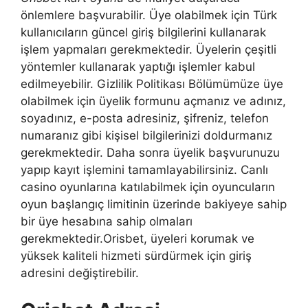
önlemlere başvurabilir. Üye olabilmek için Türk
kullanıcıların güncel giriş bilgilerini kullanarak
işlem yapmaları gerekmektedir. Üyelerin çeşitli
yöntemler kullanarak yaptığı işlemler kabul
edilmeyebilir. Gizlilik Politikası Bölümümüze üye
olabilmek için üyelik formunu açmanız ve adınız,
soyadınız, e-posta adresiniz, şifreniz, telefon
numaranız gibi kişisel bilgilerinizi doldurmanız
gerekmektedir. Daha sonra üyelik başvurunuzu
yapıp kayıt işlemini tamamlayabilirsiniz. Canlı
casino oyunlarına katılabilmek için oyuncuların
oyun başlangıç ​​limitinin üzerinde bakiyeye sahip
bir üye hesabına sahip olmaları
gerekmektedir.Orisbet, üyeleri korumak ve
yüksek kaliteli hizmeti sürdürmek için giriş
adresini değiştirebilir.