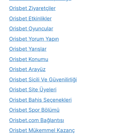
Orisbet Ziyaretçiler
Orisbet Etkinlikler
Orisbet Oyuncular
Orisbet Yorum Yapın
Orisbet Yarışlar
Orisbet Konumu
Orisbet Arayüz
Orisbet Sicili Ve Güvenilirliği
Orisbet Site Üyeleri
Orisbet Bahis Seçenekleri
Orisbet Spor Bölümü
Orisbet.com Bağlantısı
Orisbet Mükemmel Kazanç