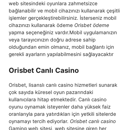
web sitesindeki oyunlara zahmetsizce
bağlanabilir ve mobil cihazınızı kullanarak çeşitli
işlemler gerçekleştirebilirsiniz. İsterseniz mobil
cihazınızı kullanarak ödeme
Orisbet ödeme
yapma seçeneğiniz vardır.Mobil uygulamanızın
veya tarayıcınızın doğru adrese sahip
olduğundan emin olmanız, mobil bağlantı için
gerekli ayarların yapılabilmesini sağlayacaktır
Orisbet Canlı Casino
Orisbet, lisanslı canlı casino hizmetleri sunarak
çok sayıda küresel oyun pazarındaki
kullanıcılara hitap etmektedir. Canlı casino
oyunu oynamak isteyenler daha yüksek faiz
oranlarıyla para yatırdıkları için yetkili sitelerde
oynamayı tercih ediyorlar.
Orisbet canlı casino
Gaming web sitesi, web sitesine giren her