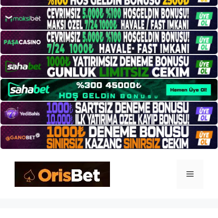
İçeriğe
atla
Menü