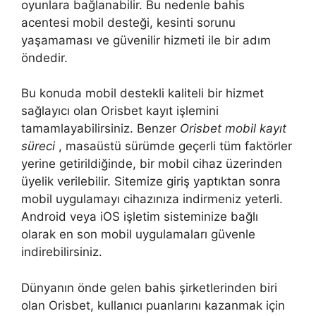
oyunlara bağlanabilir. Bu nedenle bahis
acentesi mobil desteği, kesinti sorunu
yaşamaması ve güvenilir hizmeti ile bir adım
öndedir.
Bu konuda mobil destekli kaliteli bir hizmet
sağlayıcı olan Orisbet kayıt işlemini
tamamlayabilirsiniz. Benzer
Orisbet mobil kayıt
süreci
, masaüstü sürümde geçerli tüm faktörler
yerine getirildiğinde, bir mobil cihaz üzerinden
üyelik verilebilir. Sitemize giriş yaptıktan sonra
mobil uygulamayı cihazınıza indirmeniz yeterli.
Android veya iOS işletim sisteminize bağlı
olarak en son mobil uygulamaları güvenle
indirebilirsiniz.
Dünyanın önde gelen bahis şirketlerinden biri
olan Orisbet, kullanıcı puanlarını kazanmak için