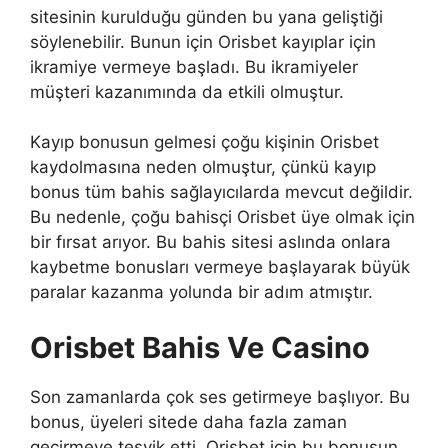
sitesinin kurulduğu günden bu yana geliştiği
söylenebilir. Bunun için Orisbet kayıplar için
ikramiye vermeye başladı. Bu ikramiyeler
müşteri kazanımında da etkili olmuştur.
Kayıp bonusun gelmesi çoğu kişinin Orisbet
kaydolmasına neden olmuştur, çünkü kayıp
bonus tüm bahis sağlayıcılarda mevcut değildir.
Bu nedenle, çoğu bahisçi Orisbet üye olmak için
bir fırsat arıyor. Bu bahis sitesi aslında onlara
kaybetme bonusları vermeye başlayarak büyük
paralar kazanma yolunda bir adım atmıştır.
Orisbet Bahis Ve Casino
Son zamanlarda çok ses getirmeye başlıyor. Bu
bonus, üyeleri sitede daha fazla zaman
geçirmeye teşvik etti. Orisbet için bu bonusun