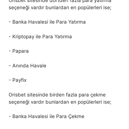
Orisbet sitesinde dörtden fazla para yatırma
seçeneği vardır bunlardan en popülerleri ise;
- Banka Havalesi ile Para Yatırma
- Kriptopay ile Para Yatırma
- Papara
- Anında Havale
- Payfix
Orisbet sitesinde birden fazla para çekme
seçeneği vardır bunlardan en popülerleri ise;
- Banka Havalesi ile Para Çekme