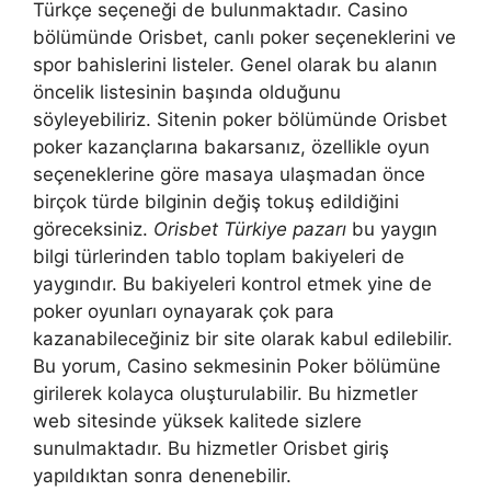
Türkçe seçeneği de bulunmaktadır. Casino
bölümünde Orisbet, canlı poker seçeneklerini ve
spor bahislerini listeler. Genel olarak bu alanın
öncelik listesinin başında olduğunu
söyleyebiliriz. Sitenin poker bölümünde Orisbet
poker kazançlarına bakarsanız, özellikle oyun
seçeneklerine göre masaya ulaşmadan önce
birçok türde bilginin değiş tokuş edildiğini
göreceksiniz.
Orisbet Türkiye pazarı
bu yaygın
bilgi türlerinden tablo toplam bakiyeleri de
yaygındır. Bu bakiyeleri kontrol etmek yine de
poker oyunları oynayarak çok para
kazanabileceğiniz bir site olarak kabul edilebilir.
Bu yorum, Casino sekmesinin Poker bölümüne
girilerek kolayca oluşturulabilir. Bu hizmetler
web sitesinde yüksek kalitede sizlere
sunulmaktadır. Bu hizmetler Orisbet giriş
yapıldıktan sonra denenebilir.