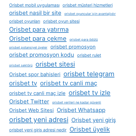
Orisbet mobil uygulaması
orisbet müşteri hizmetleri
orisbet nasil bir site
orisbet oyuncular i̇çin avantajlıdır
orisbet oyunları
orisbet oyun sitesi
Orisbet para yatırma
Orisbet para çekme
orisbet para ödülü
orisbet promosyon
orisbet potansiyel üyeler
orisbet promosyon kodu
orisbet rulet
orisbet sitesi
orisbet sektörü
orisbet telegram
Orisbet spor bahisleri
orisbet tv
orisbet tv canli maç
orisbet tv izle
orisbet tv canli maç izle
Orisbet Twitter
orisbet verileri ne kadar güvenli
Orisbet Whatsapp
Orisbet Web Sitesi
orisbet yeni adresi
Orisbet yeni giriş
Orisbet üyelik
orisbet yeni giriş adresi nedir