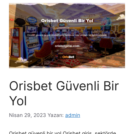
Orisbet Güvenli Bir
Yol
Nisan 29, 2023
Yazarı:
admin
Orisbet güvenli bir yol Orisbet giriş, sektörde