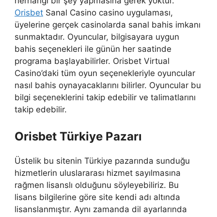
herhangi bir şey yapmasına gerek yoktur.
Orisbet
Sanal Casino casino uygulaması,
üyelerine gerçek casinolarda sanal bahis imkanı
sunmaktadır. Oyuncular, bilgisayara uygun
bahis seçenekleri ile günün her saatinde
programa başlayabilirler. Orisbet Virtual
Casino’daki tüm oyun seçenekleriyle oyuncular
nasıl bahis oynayacaklarını bilirler. Oyuncular bu
bilgi seçeneklerini takip edebilir ve talimatlarını
takip edebilir.
Orisbet Türkiye Pazarı
Üstelik bu sitenin Türkiye pazarında sunduğu
hizmetlerin uluslararası hizmet sayılmasına
rağmen lisanslı olduğunu söyleyebiliriz. Bu
lisans bilgilerine göre site kendi adı altında
lisanslanmıştır. Aynı zamanda dil ayarlarında