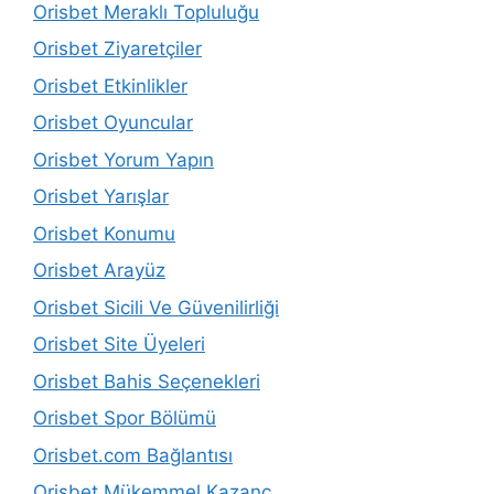
Orisbet Meraklı Topluluğu
Orisbet Ziyaretçiler
Orisbet Etkinlikler
Orisbet Oyuncular
Orisbet Yorum Yapın
Orisbet Yarışlar
Orisbet Konumu
Orisbet Arayüz
Orisbet Sicili Ve Güvenilirliği
Orisbet Site Üyeleri
Orisbet Bahis Seçenekleri
Orisbet Spor Bölümü
Orisbet.com Bağlantısı
Orisbet Mükemmel Kazanç