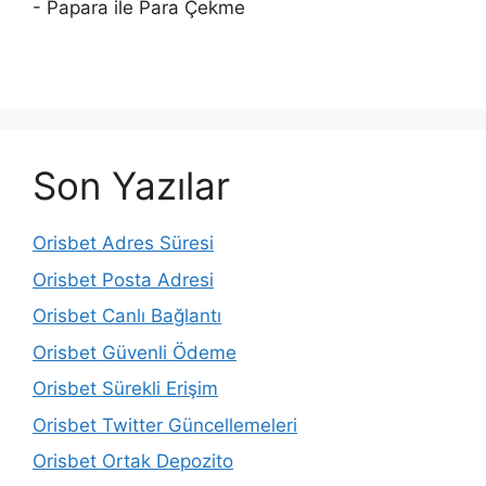
- Papara ile Para Çekme
Son Yazılar
Orisbet Adres Süresi
Orisbet Posta Adresi
Orisbet Canlı Bağlantı
Orisbet Güvenli Ödeme
Orisbet Sürekli Erişim
Orisbet Twitter Güncellemeleri
Orisbet Ortak Depozito