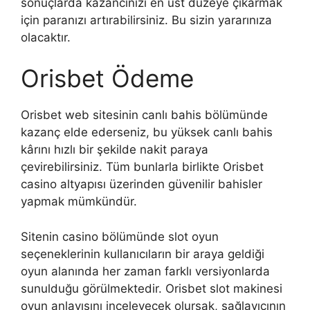
sonuçlarda kazancınızı en üst düzeye çıkarmak
için paranızı artırabilirsiniz. Bu sizin yararınıza
olacaktır.
Orisbet Ödeme
Orisbet web sitesinin canlı bahis bölümünde
kazanç elde ederseniz, bu yüksek canlı bahis
kârını hızlı bir şekilde nakit paraya
çevirebilirsiniz. Tüm bunlarla birlikte Orisbet
casino altyapısı üzerinden güvenilir bahisler
yapmak mümkündür.
Sitenin casino bölümünde slot oyun
seçeneklerinin kullanıcıların bir araya geldiği
oyun alanında her zaman farklı versiyonlarda
sunulduğu görülmektedir. Orisbet slot makinesi
oyun anlayışını inceleyecek olursak, sağlayıcının