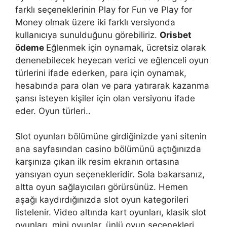
farklı seçeneklerinin Play for Fun ve Play for
Money olmak üzere iki farklı versiyonda
kullanıcıya sunulduğunu görebiliriz.
Orisbet
ödeme
Eğlenmek için oynamak, ücretsiz olarak
denenebilecek heyecan verici ve eğlenceli oyun
türlerini ifade ederken, para için oynamak,
hesabında para olan ve para yatırarak kazanma
şansı isteyen kişiler için olan versiyonu ifade
eder. Oyun türleri..
Slot oyunları bölümüne girdiğinizde yani sitenin
ana sayfasından casino bölümünü açtığınızda
karşınıza çıkan ilk resim ekranın ortasına
yansıyan oyun seçenekleridir. Sola bakarsanız,
altta oyun sağlayıcıları görürsünüz. Hemen
aşağı kaydırdığınızda slot oyun kategorileri
listelenir. Video altında kart oyunları, klasik slot
oyunları, mini oyunlar, ünlü oyun seçenekleri,