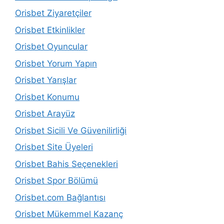
Orisbet Ziyaretçiler
Orisbet Etkinlikler
Orisbet Oyuncular
Orisbet Yorum Yapın
Orisbet Yarışlar
Orisbet Konumu
Orisbet Arayüz
Orisbet Sicili Ve Güvenilirliği
Orisbet Site Üyeleri
Orisbet Bahis Seçenekleri
Orisbet Spor Bölümü
Orisbet.com Bağlantısı
Orisbet Mükemmel Kazanç