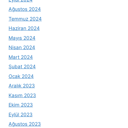
Ağustos 2024
Temmuz 2024
Haziran 2024
Mayıs 2024
Nisan 2024
Mart 2024
Şubat 2024
Ocak 2024
Aralık 2023
Kasım 2023
Ekim 2023
Eylül 2023
Ağustos 2023