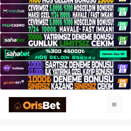
İçeriğe
atla
Menü