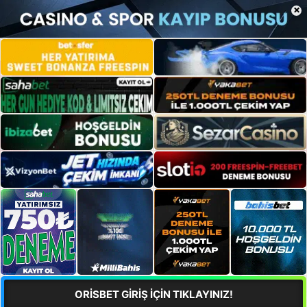
×
ORİSBET GİRİŞ İÇİN TIKLAYINIZ!