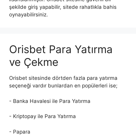
şekilde giriş yapabilir, sitede rahatlıkla bahis
oynayabilirsiniz.
Orisbet Para Yatırma
ve Çekme
Orisbet sitesinde dörtden fazla para yatırma
seçeneği vardır bunlardan en popülerleri ise;
- Banka Havalesi ile Para Yatırma
- Kriptopay ile Para Yatırma
- Papara