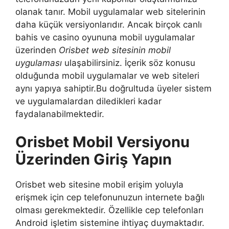
olanak tanır. Mobil uygulamalar web sitelerinin
daha küçük versiyonlarıdır. Ancak birçok canlı
bahis ve casino oyununa mobil uygulamalar
üzerinden
Orisbet web sitesinin mobil
uygulaması
ulaşabilirsiniz. İçerik söz konusu
olduğunda mobil uygulamalar ve web siteleri
aynı yapıya sahiptir.Bu doğrultuda üyeler sistem
ve uygulamalardan diledikleri kadar
faydalanabilmektedir.
Orisbet Mobil Versiyonu
Üzerinden Giriş Yapın
Orisbet web sitesine mobil erişim yoluyla
erişmek için cep telefonunuzun internete bağlı
olması gerekmektedir. Özellikle cep telefonları
Android işletim sistemine ihtiyaç duymaktadır.