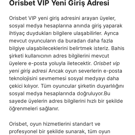
Orisbet VIP Yeni Giriş Adresi
Orisbet VIP yeni giriş adresini arayan üyeler,
sosyal medya hesaplarına anında giriş yaparak
ihtiyaç duydukları bilgilere ulaşabilirler. Ayrıca
mevcut oyuncuların da buradan daha fazla
bilgiye ulaşabileceklerini belirtmek isteriz. Bahis
şirketi kullanıcının adres bilgilerini mevcut
üyelere e-posta yoluyla iletecektir.
Orisbet vip
yeni giriş adresi
Ancak oyun severlerin e-posta
teknolojisini sevmemesi sosyal medyayı daha
çekici kılıyor. Tüm oyuncular şirketin duyarlılığını
sosyal medya hesaplarında doğruluyor.Bu
sayede üyelerin adres bilgilerini hızlı bir şekilde
öğrenmeleri sağlanır.
Orisbet, oyun hizmetlerini standart ve
profesyonel bir şekilde sunarak, tüm oyun