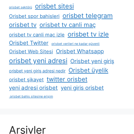
orisbet sitesi
orisbet sektörü
orisbet telegram
Orisbet spor bahisleri
orisbet tv
orisbet tv canli maç
orisbet tv izle
orisbet tv canli maç izle
Orisbet Twitter
orisbet verileri ne kadar güvenli
Orisbet Whatsapp
Orisbet Web Sitesi
orisbet yeni adresi
Orisbet yeni giriş
Orisbet üyelik
orisbet yeni giriş adresi nedir
twitter orisbet
orisbet şikayet
yeni adresi orisbet
yeni giris orisbet
orisbet bahis sitesine erişim
Arşivler