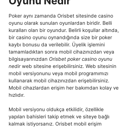
Oyunu Nedir
Poker aynı zamanda Orisbet sitesinde casino
oyunu olarak sunulan oyunlardan biridir. Belli
kuralları olan bir oyundur. Belirli koşullar altında,
bir casino oyunu oynandığında size bir poker
kaybı bonusu da verilebilir. Üyelik işlemini
tamamladıktan sonra mobil cihazınızdan veya
bilgisayarınızdan
Orisbet poker casino oyunu
nedir
web sitesine erişebilirsiniz. Web sitesinin
mobil versiyonunu veya mobil programımızı
kullanarak mobil cihazınızdan erişebilirsiniz.
Mobil cihazlardan erişim her bakımdan kolay ve
hızlıdır.
Mobil versiyonu oldukça etkilidir, özellikle
yapılan bahisleri takip etmek ve siteye bağlı
kalmak istiyorsanız. Orisbet mobil erişim