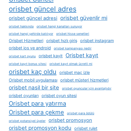
orisbet güncel adres
orisbet güvenlir mi
orisbet güncel adresi
orisbet hakkında
orisbet hangi kanalları sunuyor
orisbet hangi şehirde katılıyor
orisbet hisse senetleri
Orisbet Hizmetleri
orisbet hızlı giriş
orisbet instagram
orisbet ios ve android
orisbet kampanyası nedir
Orisbet kayıt
orisbet kayit
orisbet kart oyunu
orisbet kayıt bonus sitesi
orisbet kayıt olmak ücretli mi
orisbet kaç oldu
orisbet maç izle
Orisbet mobil uygulaması
orisbet müşteri hizmetleri
orisbet nasil bir site
orisbet oyuncular i̇çin avantajlıdır
orisbet oyunları
orisbet oyun sitesi
Orisbet para yatırma
Orisbet para çekme
orisbet para ödülü
orisbet promosyon
orisbet potansiyel üyeler
orisbet promosyon kodu
orisbet rulet