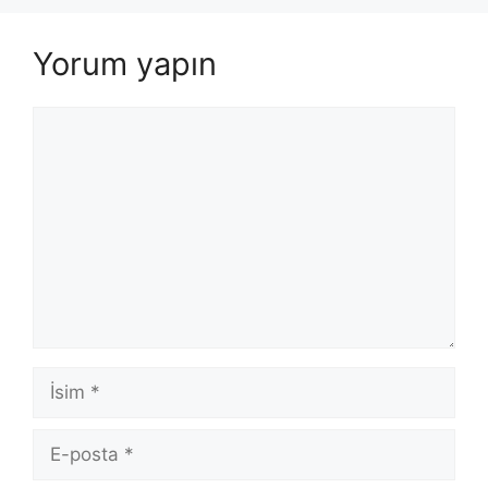
Yorum yapın
Yorum
İsim
E-
posta