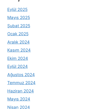
Eylül 2025
Mayıs 2025
Şubat 2025
Ocak 2025
Aralık 2024
Kasım 2024
Ekim 2024
Eylül 2024
Ağustos 2024
Temmuz 2024
Haziran 2024
Mayıs 2024
Nisan 2024