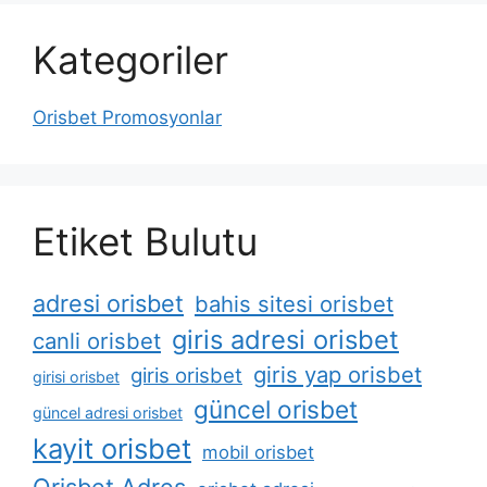
Kategoriler
Orisbet Promosyonlar
Etiket Bulutu
adresi orisbet
bahis sitesi orisbet
giris adresi orisbet
canli orisbet
giris yap orisbet
giris orisbet
girisi orisbet
güncel orisbet
güncel adresi orisbet
kayit orisbet
mobil orisbet
Orisbet Adres