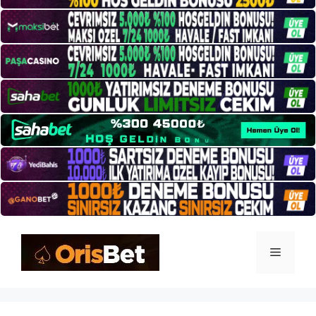
İçeriğe
atla
Menü