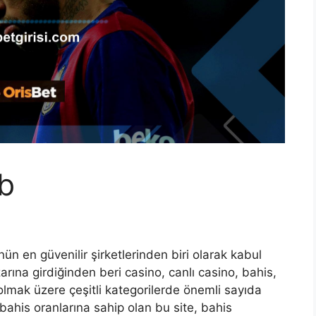
b
n en güvenilir şirketlerinden biri olarak kabul
arına girdiğinden beri casino, canlı casino, bahis,
l olmak üzere çeşitli kategorilerde önemli sayıda
ı bahis oranlarına sahip olan bu site, bahis