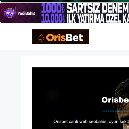
İçeriğe
atla