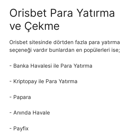
Orisbet Para Yatırma
ve Çekme
Orisbet sitesinde dörtden fazla para yatırma
seçeneği vardır bunlardan en popülerleri ise;
- Banka Havalesi ile Para Yatırma
- Kriptopay ile Para Yatırma
- Papara
- Anında Havale
- Payfix