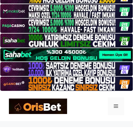
İçeriğe
atla
Menü