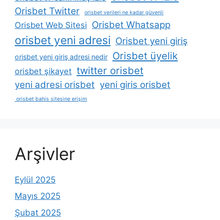
Orisbet Twitter
orisbet verileri ne kadar güvenli
Orisbet Whatsapp
Orisbet Web Sitesi
orisbet yeni adresi
Orisbet yeni giriş
Orisbet üyelik
orisbet yeni giriş adresi nedir
twitter orisbet
orisbet şikayet
yeni adresi orisbet
yeni giris orisbet
orisbet bahis sitesine erişim
Arşivler
Eylül 2025
Mayıs 2025
Şubat 2025