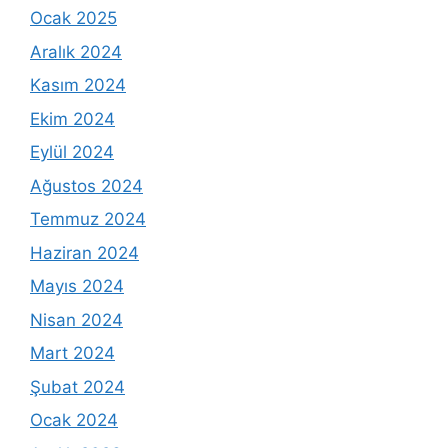
Ocak 2025
Aralık 2024
Kasım 2024
Ekim 2024
Eylül 2024
Ağustos 2024
Temmuz 2024
Haziran 2024
Mayıs 2024
Nisan 2024
Mart 2024
Şubat 2024
Ocak 2024