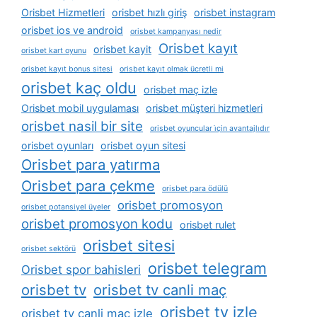
Orisbet Hizmetleri
orisbet hızlı giriş
orisbet instagram
orisbet ios ve android
orisbet kampanyası nedir
Orisbet kayıt
orisbet kayit
orisbet kart oyunu
orisbet kayıt bonus sitesi
orisbet kayıt olmak ücretli mi
orisbet kaç oldu
orisbet maç izle
Orisbet mobil uygulaması
orisbet müşteri hizmetleri
orisbet nasil bir site
orisbet oyuncular i̇çin avantajlıdır
orisbet oyunları
orisbet oyun sitesi
Orisbet para yatırma
Orisbet para çekme
orisbet para ödülü
orisbet promosyon
orisbet potansiyel üyeler
orisbet promosyon kodu
orisbet rulet
orisbet sitesi
orisbet sektörü
orisbet telegram
Orisbet spor bahisleri
orisbet tv
orisbet tv canli maç
orisbet tv izle
orisbet tv canli maç izle