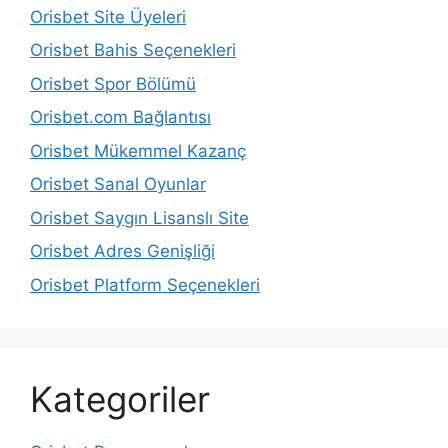
Orisbet Site Üyeleri
Orisbet Bahis Seçenekleri
Orisbet Spor Bölümü
Orisbet.com Bağlantısı
Orisbet Mükemmel Kazanç
Orisbet Sanal Oyunlar
Orisbet Saygın Lisanslı Site
Orisbet Adres Genişliği
Orisbet Platform Seçenekleri
Kategoriler