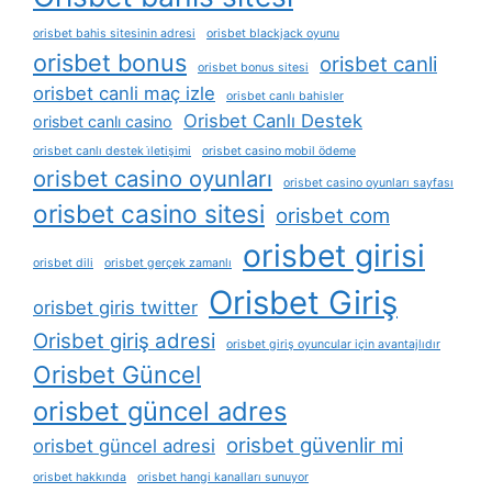
orisbet bahis sitesinin adresi
orisbet blackjack oyunu
orisbet bonus
orisbet canli
orisbet bonus sitesi
orisbet canli maç izle
orisbet canlı bahisler
Orisbet Canlı Destek
orisbet canlı casino
orisbet canlı destek i̇letişimi
orisbet casino mobil ödeme
orisbet casino oyunları
orisbet casino oyunları sayfası
orisbet casino sitesi
orisbet com
orisbet girisi
orisbet dili
orisbet gerçek zamanlı
Orisbet Giriş
orisbet giris twitter
Orisbet giriş adresi
orisbet giriş oyuncular için avantajlıdır
Orisbet Güncel
orisbet güncel adres
orisbet güvenlir mi
orisbet güncel adresi
orisbet hakkında
orisbet hangi kanalları sunuyor