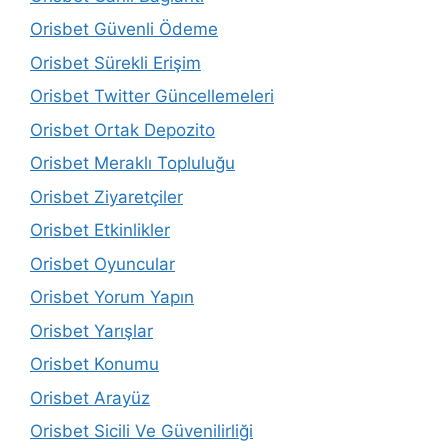
Orisbet Güvenli Ödeme
Orisbet Sürekli Erişim
Orisbet Twitter Güncellemeleri
Orisbet Ortak Depozito
Orisbet Meraklı Topluluğu
Orisbet Ziyaretçiler
Orisbet Etkinlikler
Orisbet Oyuncular
Orisbet Yorum Yapın
Orisbet Yarışlar
Orisbet Konumu
Orisbet Arayüz
Orisbet Sicili Ve Güvenilirliği