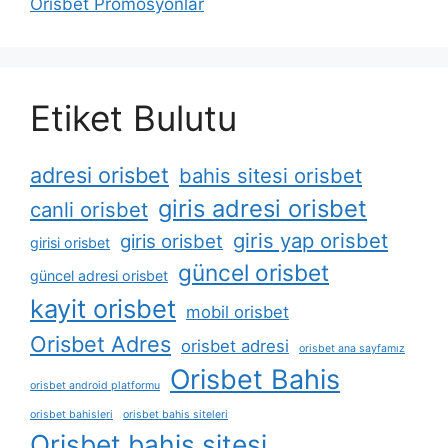
Orisbet Promosyonlar
Etiket Bulutu
adresi orisbet
bahis sitesi orisbet
giris adresi orisbet
canli orisbet
giris yap orisbet
giris orisbet
girisi orisbet
güncel orisbet
güncel adresi orisbet
kayit orisbet
mobil orisbet
Orisbet Adres
orisbet adresi
orisbet ana sayfamız
Orisbet Bahis
orisbet android platformu
orisbet bahisleri
orisbet bahis siteleri
Orisbet bahis sitesi