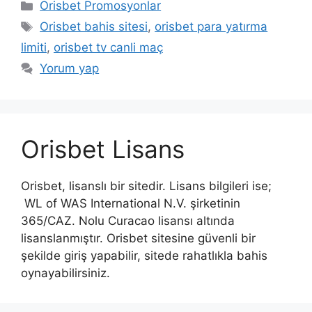
Kategoriler
Orisbet Promosyonlar
Etiketler
Orisbet bahis sitesi
,
orisbet para yatırma
limiti
,
orisbet tv canli maç
Yorum yap
Orisbet Lisans
Orisbet, lisanslı bir sitedir. Lisans bilgileri ise;
WL of WAS International N.V. şirketinin
365/CAZ. Nolu Curacao lisansı altında
lisanslanmıştır. Orisbet sitesine güvenli bir
şekilde giriş yapabilir, sitede rahatlıkla bahis
oynayabilirsiniz.