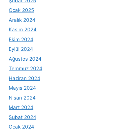
Şubat 2025
Ocak 2025
Aralık 2024
Kasım 2024
Ekim 2024
Eylül 2024
Ağustos 2024
Temmuz 2024
Haziran 2024
Mayıs 2024
Nisan 2024
Mart 2024
Şubat 2024
Ocak 2024