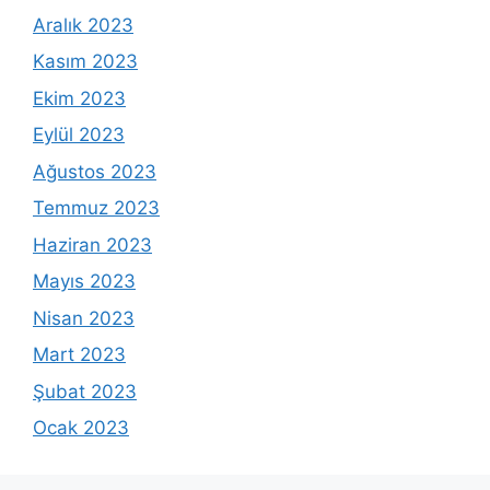
Aralık 2023
Kasım 2023
Ekim 2023
Eylül 2023
Ağustos 2023
Temmuz 2023
Haziran 2023
Mayıs 2023
Nisan 2023
Mart 2023
Şubat 2023
Ocak 2023