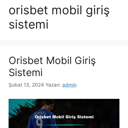
orisbet mobil giriş
sistemi
Orisbet Mobil Giriş
Sistemi
Şubat 13, 2024
Yazarı:
admin