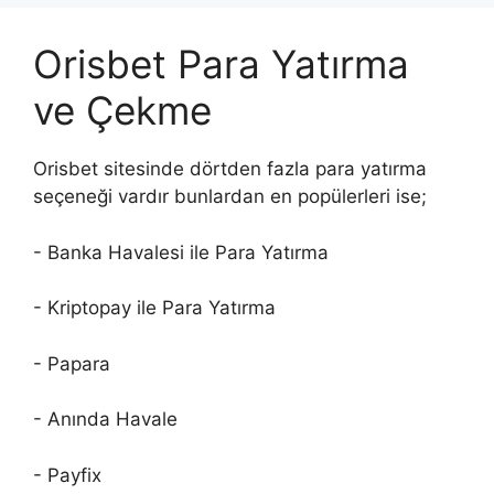
Orisbet Para Yatırma
ve Çekme
Orisbet sitesinde dörtden fazla para yatırma
seçeneği vardır bunlardan en popülerleri ise;
- Banka Havalesi ile Para Yatırma
- Kriptopay ile Para Yatırma
- Papara
- Anında Havale
- Payfix