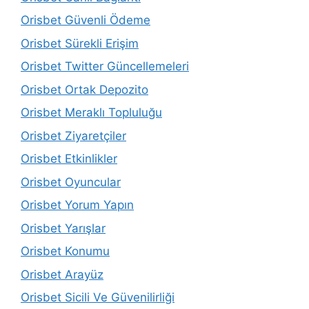
Orisbet Güvenli Ödeme
Orisbet Sürekli Erişim
Orisbet Twitter Güncellemeleri
Orisbet Ortak Depozito
Orisbet Meraklı Topluluğu
Orisbet Ziyaretçiler
Orisbet Etkinlikler
Orisbet Oyuncular
Orisbet Yorum Yapın
Orisbet Yarışlar
Orisbet Konumu
Orisbet Arayüz
Orisbet Sicili Ve Güvenilirliği