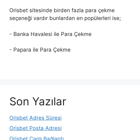
Orisbet sitesinde birden fazla para çekme
seçeneği vardır bunlardan en popülerleri ise;
- Banka Havalesi ile Para Çekme
- Papara ile Para Çekme
Son Yazılar
Orisbet Adres Süresi
Orisbet Posta Adresi
Orisbet Canlı Bağlantı