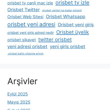
orisbet tv izle
orisbet tv canli maç izle
Orisbet Twitter
orisbet verileri ne kadar güvenli
Orisbet Whatsapp
Orisbet Web Sitesi
orisbet yeni adresi
Orisbet yeni giriş
Orisbet üyelik
orisbet yeni giriş adresi nedir
twitter orisbet
orisbet şikayet
yeni adresi orisbet
yeni giris orisbet
orisbet bahis sitesine erişim
Arşivler
Eylül 2025
Mayıs 2025