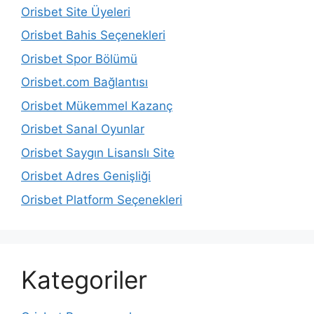
Orisbet Site Üyeleri
Orisbet Bahis Seçenekleri
Orisbet Spor Bölümü
Orisbet.com Bağlantısı
Orisbet Mükemmel Kazanç
Orisbet Sanal Oyunlar
Orisbet Saygın Lisanslı Site
Orisbet Adres Genişliği
Orisbet Platform Seçenekleri
Kategoriler