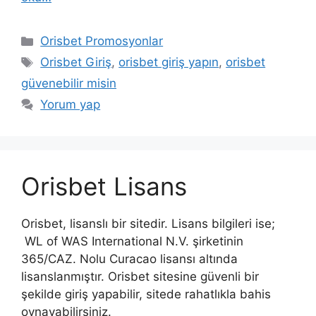
Kategoriler
Orisbet Promosyonlar
Etiketler
Orisbet Giriş
,
orisbet giriş yapın
,
orisbet
güvenebilir misin
Yorum yap
Orisbet Lisans
Orisbet, lisanslı bir sitedir. Lisans bilgileri ise;
WL of WAS International N.V. şirketinin
365/CAZ. Nolu Curacao lisansı altında
lisanslanmıştır. Orisbet sitesine güvenli bir
şekilde giriş yapabilir, sitede rahatlıkla bahis
oynayabilirsiniz.