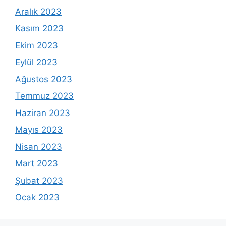
Aralık 2023
Kasım 2023
Ekim 2023
Eylül 2023
Ağustos 2023
Temmuz 2023
Haziran 2023
Mayıs 2023
Nisan 2023
Mart 2023
Şubat 2023
Ocak 2023