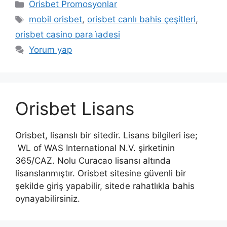
Kategoriler
Orisbet Promosyonlar
Etiketler
mobil orisbet
,
orisbet canlı bahis çeşitleri
,
orisbet casino para i̇adesi
Yorum yap
Orisbet Lisans
Orisbet, lisanslı bir sitedir. Lisans bilgileri ise;
WL of WAS International N.V. şirketinin
365/CAZ. Nolu Curacao lisansı altında
lisanslanmıştır. Orisbet sitesine güvenli bir
şekilde giriş yapabilir, sitede rahatlıkla bahis
oynayabilirsiniz.