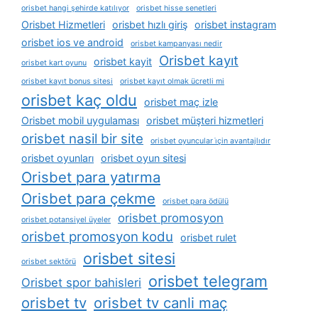
orisbet hangi şehirde katılıyor
orisbet hisse senetleri
Orisbet Hizmetleri
orisbet hızlı giriş
orisbet instagram
orisbet ios ve android
orisbet kampanyası nedir
Orisbet kayıt
orisbet kayit
orisbet kart oyunu
orisbet kayıt bonus sitesi
orisbet kayıt olmak ücretli mi
orisbet kaç oldu
orisbet maç izle
Orisbet mobil uygulaması
orisbet müşteri hizmetleri
orisbet nasil bir site
orisbet oyuncular i̇çin avantajlıdır
orisbet oyunları
orisbet oyun sitesi
Orisbet para yatırma
Orisbet para çekme
orisbet para ödülü
orisbet promosyon
orisbet potansiyel üyeler
orisbet promosyon kodu
orisbet rulet
orisbet sitesi
orisbet sektörü
orisbet telegram
Orisbet spor bahisleri
orisbet tv
orisbet tv canli maç