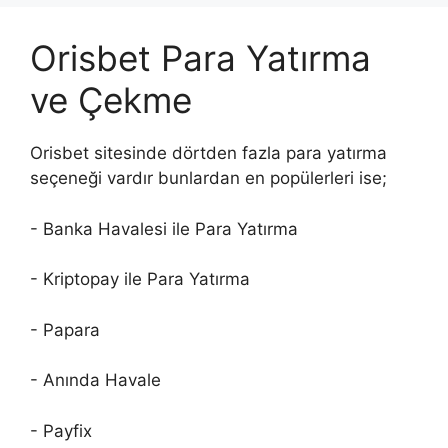
Orisbet Para Yatırma
ve Çekme
Orisbet sitesinde dörtden fazla para yatırma
seçeneği vardır bunlardan en popülerleri ise;
- Banka Havalesi ile Para Yatırma
- Kriptopay ile Para Yatırma
- Papara
- Anında Havale
- Payfix