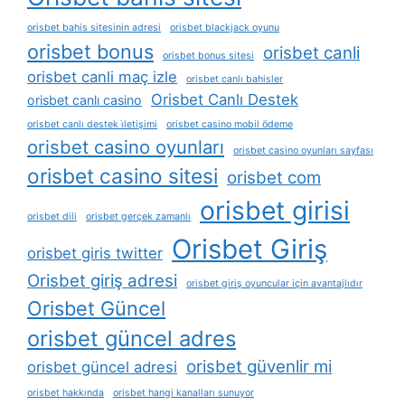
orisbet bahis sitesinin adresi
orisbet blackjack oyunu
orisbet bonus
orisbet canli
orisbet bonus sitesi
orisbet canli maç izle
orisbet canlı bahisler
Orisbet Canlı Destek
orisbet canlı casino
orisbet canlı destek i̇letişimi
orisbet casino mobil ödeme
orisbet casino oyunları
orisbet casino oyunları sayfası
orisbet casino sitesi
orisbet com
orisbet girisi
orisbet dili
orisbet gerçek zamanlı
Orisbet Giriş
orisbet giris twitter
Orisbet giriş adresi
orisbet giriş oyuncular için avantajlıdır
Orisbet Güncel
orisbet güncel adres
orisbet güvenlir mi
orisbet güncel adresi
orisbet hakkında
orisbet hangi kanalları sunuyor