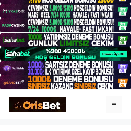
İçeriğe
atla
Menü